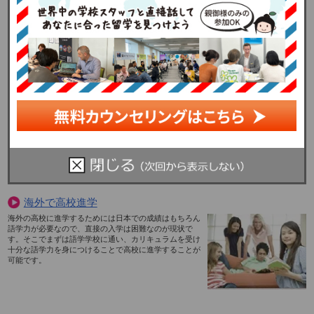
語学学校で語学＋αのコースに参加するのも良いが、本
格的に資格取得を目指す方には、TAFEや私立の専門学
校がお勧め。ラストリゾートでは、通訳・翻訳家コース
やアロマセラピーコース等、様々なプログラムを用意し
ています。
海外大学留学・進学
ほとんどが国公立。2学期生が一般的で入学は2月。大学
間にレベルの差はなく、どの大学も高い教育水準を持つ
のが特徴。特に実験や実地調査の活動は世界的なレベル
です。環境学、動物学、旅行学など自然大国ならではの
学部が人気です。
海外で高校進学
海外の高校に進学するためには日本での成績はもちろん
語学力が必要なので、直接の入学は困難なのが現状で
す。そこでまずは語学学校に通い、カリキュラムを受け
十分な語学力を身につけることで高校に進学することが
可能です。