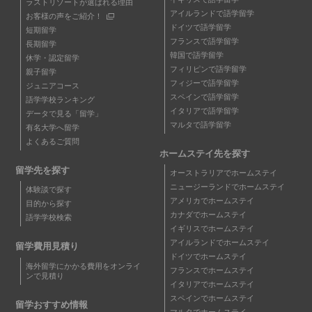
ラストリゾートが選ばれる理由
アイルランドで語学留学
お客様の声をご紹介！
ドイツで語学留学
短期留学
フランスで語学留学
長期留学
韓国で語学留学
休学・認定留学
フィリピンで語学留学
親子留学
フィジーで語学留学
ジュニアコース
スペインで語学留学
語学学校ランキング
イタリアで語学留学
データで見る「留学」
マルタで語学留学
有名大学へ留学
よくあるご質問
ホームステイ先を探す
留学先を探す
オーストラリアでホームステイ
ニュージーランドでホームステイ
体験談で探す
アメリカでホームステイ
目的から探す
カナダでホームステイ
語学学校検索
イギリスでホームステイ
アイルランドでホームステイ
留学費用見積り
ドイツでホームステイ
海外留学にかかる費用をオンライ
フランスでホームステイ
ンで見積り
イタリアでホームステイ
スペインでホームステイ
留学おすすめ情報