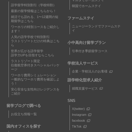
マルタでホームステイ
語学留学特別割引（学校特割）
韓国でホームステイ
最新の留学情報はこちらから！
就活でも語れる、1〜12週間の短
ファームステイ
期留学はこちら
ニュージーランドでファームステ
ワーホリの特別コースをご紹介し
イ
ます！
人気の語学学校で特別割引
ラストリゾートだけの特典はこち
小中高向け留学プラン
ら
引率付き季節留学コース
世界が広がる語学留学
語学力UPを目指すならこちら
ラストリゾート限定
学校法人サービス
往復航空券付きスペシャルパッケ
ージ
企業・学校法人のお客様
ワーホリ費用シミュレーション
一般的なワーホリ費用を確認しよ
語学特化型求人紹介
う！
就職支援サービス
安心安全な女性向けレジデンスを
ご紹介
SNS
留学ブログで調べる
X(twitter)
お役立ち情報一覧
Instagram
facebook
国内オフィスを探す
TikTok