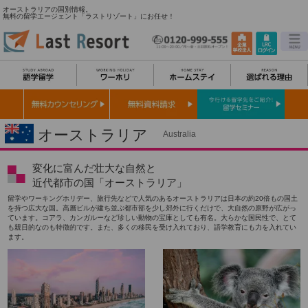
オーストラリアの国別情報。
無料の留学エージェント「ラストリゾート」にお任せ！
オーストラリア
Australia
変化に富んだ壮大な自然と
近代都市の国「オーストラリア」
留学やワーキングホリデー、旅行先などで人気のあるオーストラリアは日本の約20倍もの国土
を持つ広大な国。高層ビルが建ち並ぶ都市部を少し郊外に行くだけで、大自然の原野が広がっ
ています。コアラ、カンガルーなど珍しい動物の宝庫としても有名。大らかな国民性で、とて
も親日的なのも特徴的です。また、多くの移民を受け入れており、語学教育にも力を入れてい
ます。