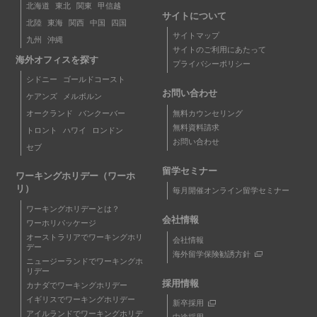
北海道
東北
関東
甲信越
サイトについて
北陸
東海
関西
中国
四国
サイトマップ
九州
沖縄
サイトのご利用にあたって
海外オフィスを探す
プライバシーポリシー
シドニー
ゴールドコースト
お問い合わせ
ケアンズ
メルボルン
無料カウンセリング
オークランド
バンクーバー
無料資料請求
トロント
ハワイ
ロンドン
お問い合わせ
セブ
留学セミナー
ワーキングホリデー（ワーホ
リ）
毎月開催オンライン留学セミナー
ワーキングホリデーとは？
会社情報
ワーホリパッケージ
オーストラリアでワーキングホリ
会社情報
デー
海外留学保険勧誘方針
ニュージーランドでワーキングホ
リデー
採用情報
カナダでワーキングホリデー
イギリスでワーキングホリデー
新卒採用
アイルランドでワーキングホリデ