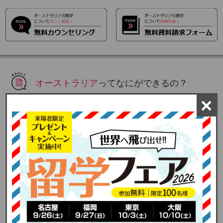
オーストラリア
ってなにができるの？
×
学ぶ
STUDY
語学留学
語学を学ぶ場としては、語学学校のほか、大学やTAFE
などの付属の語学研修機関があります。語学学校はコー
スの種類が多種多様で特にアクティビティを組み合わせ
たコースは人気。また、ビジネスや観光などの専門学校
も充実しています。
海外で資格・おケイコ