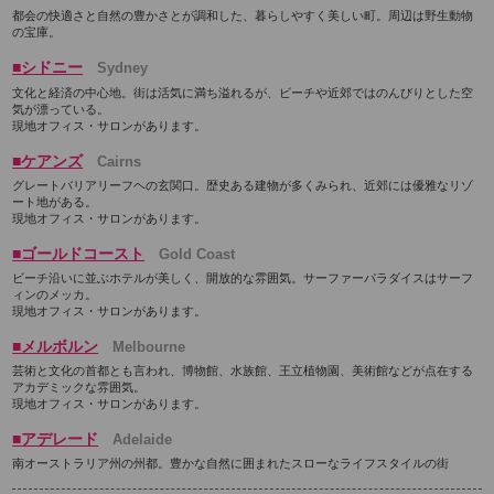
都会の快適さと自然の豊かさとが調和した、暮らしやすく美しい町。周辺は野生動物
の宝庫。
■シドニー
Sydney
文化と経済の中心地。街は活気に満ち溢れるが、ビーチや近郊ではのんびりとした空
気が漂っている。
現地オフィス・サロンがあります。
■ケアンズ
Cairns
グレートバリアリーフヘの玄関口。歴史ある建物が多くみられ、近郊には優雅なリゾ
ート地がある。
現地オフィス・サロンがあります。
■ゴールドコースト
Gold Coast
ビーチ沿いに並ぶホテルが美しく、開放的な雰囲気。サーファーパラダイスはサーフ
ィンのメッカ。
現地オフィス・サロンがあります。
■メルボルン
Melbourne
芸術と文化の首都とも言われ、博物館、水族館、王立植物園、美術館などが点在する
アカデミックな雰囲気。
現地オフィス・サロンがあります。
■アデレード
Adelaide
南オーストラリア州の州都。豊かな自然に囲まれたスローなライフスタイルの街