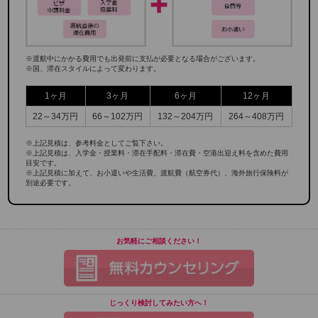
※渡航中にかかる費用でも出発前に支払が必要となる場合がございます。
※国、滞在スタイルによって変わります。
1ヶ月
3ヶ月
6ヶ月
12ヶ月
22～34万円
66～102万円
132～204万円
264～408万円
※上記見積は、参考料金としてご覧下さい。
※上記見積は、入学金・授業料・滞在手配料・滞在費・空港出迎え料を含めた費用
目安です。
※上記見積に加えて、お小遣いや生活費、渡航費（航空券代）、海外旅行保険料が
別途必要です。
お気軽にご相談ください！
じっくり検討してみたい方へ！