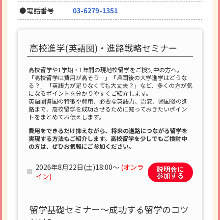
電話番号
03-6279-1351
高校進学(英語圏)・進路戦略セミナー
高校留学や1学期・1年間の現地校留学をご検討中の方へ。
「高校留学は費用が高そう…」「帰国後の大学進学はどうな
る？」「英語力が足りなくても大丈夫？」など、多くの方が気
になるポイントを分かりやすくご紹介します。
英語圏各国の特徴や費用、必要な英語力、治安、帰国後の進
路まで、高校留学を成功させるために知っておきたいポイン
トをまとめてお伝えします。
費用をできるだけ抑えながら、将来の進路につながる留学を
実現する方法もご紹介します。高校留学を少しでもご検討中
の方は、ぜひお気軽にご参加ください。
2026年8月22日(土)18:00～
(オンラ
説明会に
参加する
イン)
留学基礎セミナー～成功する留学のコツ