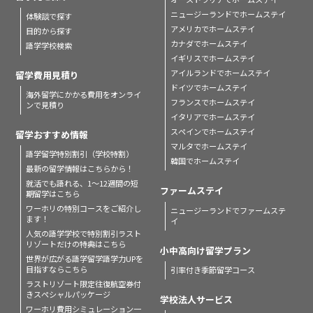
ニュージーランドでホームステイ
体験談で探す
アメリカでホームステイ
目的から探す
カナダでホームステイ
語学学校検索
イギリスでホームステイ
アイルランドでホームステイ
留学費用見積り
ドイツでホームステイ
海外留学にかかる費用をオンライ
フランスでホームステイ
ンで見積り
イタリアでホームステイ
スペインでホームステイ
留学おすすめ情報
マルタでホームステイ
語学留学特別割引（学校特割）
韓国でホームステイ
最新の留学情報はこちらから！
就活でも語れる、1〜12週間の短
ファームステイ
期留学はこちら
ワーホリの特別コースをご紹介し
ニュージーランドでファームステ
ます！
イ
人気の語学学校で特別割引
ラスト
リゾートだけの特典はこちら
小中高向け留学プラン
世界が広がる語学留学
語学力UPを
目指すならこちら
引率付き季節留学コース
ラストリゾート限定
往復航空券付
きスペシャルパッケージ
学校法人サービス
ワーホリ費用シミュレーション
一