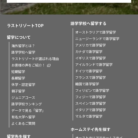
語学学校へ留学する
ラストリゾートTOP
オーストラリアで語学留学
留学について
ニュージーランドで語学留学
アメリカで語学留学
海外留学とは？
カナダで語学留学
語学学校へ留学
イギリスで語学留学
ラストリゾートが選ばれる理由
アイルランドで語学留学
お客様の声をご紹介！
ドイツで語学留学
短期留学
フランスで語学留学
長期留学
韓国で語学留学
休学・認定留学
フィリピンで語学留学
親子留学
フィジーで語学留学
ジュニアコース
スペインで語学留学
語学学校ランキング
イタリアで語学留学
データで見る「留学」
マルタで語学留学
有名大学へ留学
よくあるご質問
ホームステイ先を探す
留学先を探す
オーストラリアでホームステイ