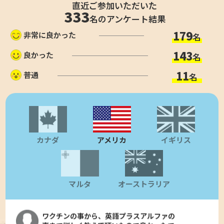
直近ご参加いただいた
333
名のアンケート結果
179
非常に良かった
名
143
良かった
名
ネットでは見れない内容もたくさん聞け
11
普通
名
た。国を選んでる最中なので選択肢の幅が
増えた。
アメリカ留学セミナー参加者の感想
現状を現地の方に教えていただけのがよか
ったです。
カナダ
アメリカ
イギリス
アメリカ留学セミナー参加者の感想
現地の生きた情報を得る事が出来、気にな
る事も質問出来た。
マルタ
オーストラリア
アメリカ留学セミナー参加者の感想
ワクチンの事から、英語プラスアルファの