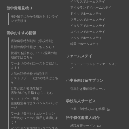
イギリスでホームステイ
アイルランドでホームステイ
留学費用見積り
ドイツでホームステイ
海外留学にかかる費用をオンライ
フランスでホームステイ
ンで見積り
イタリアでホームステイ
スペインでホームステイ
留学おすすめ情報
マルタでホームステイ
語学留学特別割引（学校特割）
韓国でホームステイ
最新の留学情報はこちらから！
就活でも語れる、1〜12週間の短
ファームステイ
期留学はこちら
ワーホリの特別コースをご紹介し
ニュージーランドでファームステ
ます！
イ
人気の語学学校で特別割引
ラストリゾートだけの特典はこち
小中高向け留学プラン
ら
世界が広がる語学留学
引率付き季節留学コース
語学力UPを目指すならこちら
ラストリゾート限定
学校法人サービス
往復航空券付きスペシャルパッケ
ージ
企業・学校法人のお客様
ワーホリ費用シミュレーション
語学特化型求人紹介
一般的なワーホリ費用を確認しよ
う！
就職支援サービス
安心安全な女性向けレジデンスを