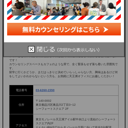
2024/5/20(月）New オープン！
天王洲支店はラストリゾートで一番新しい新店舗となります。 ガラス張りの明るいオ
フィスとなり、綺麗で内装もおしゃれな空間で快適に過ごして頂けること間違いない
です！
カウンセリングスペースもカフェのような席で、全く緊張もせず落ち着いた雰囲気で
す。
留学に行くかどうか、まだはっきりと決めていらっしゃらない方、興味はあるけど何
をしてよいかわからないという方も、お気軽に天王洲オフィスにお越しください！
電話番号
03-6260-1550
〒140-0002
住所
東京都品川区東品川2丁目3−12
シーフォートスクエア 2F
東京モノレール天王洲アイル駅中央口より直結のシーフォート
スクエア内2F
アクセス
りんかい線A出口からモノレール方面に歩いて徒歩3分(駅直