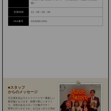
結）
営業時間
11：00～20：00
FAX番号
03-6260-1551
■スタッフ
からのメッセージ
天王洲支店はラストリゾートで一番新しい
新店舗となります。綺麗で新しいオフィ
ス、活気のあるスタッフが魅力です！
留学に行くかどうか、まだはっきりと決め