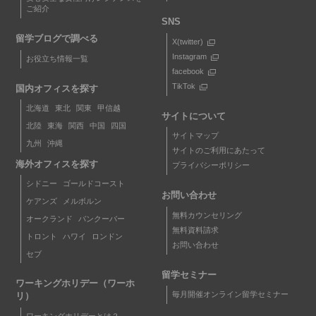
ご紹介
SNS
留学ブログで調べる
X(twitter)
Instagram
お役立ち情報一覧
facebook
TikTok
国内オフィスを探す
北海道
東北
関東
甲信越
サイトについて
北陸
東海
関西
中国
四国
サイトマップ
九州
沖縄
サイトのご利用にあたって
海外オフィスを探す
プライバシーポリシー
シドニー
ゴールドコースト
お問い合わせ
ケアンズ
メルボルン
無料カウンセリング
オークランド
バンクーバー
無料資料請求
トロント
ハワイ
ロンドン
お問い合わせ
セブ
留学セミナー
ワーキングホリデー（ワーホ
毎月開催オンライン留学セミナー
リ）
ワーキングホリデーとは？