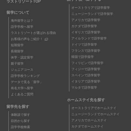
ラストリゾートTOP
オーストラリアで語学留学
留学について
ニュージーランドで語学留学
アメリカで語学留学
海外留学とは？
カナダで語学留学
語学学校へ留学
イギリスで語学留学
ラストリゾートが選ばれる理由
アイルランドで語学留学
お客様の声をご紹介！
ドイツで語学留学
短期留学
フランスで語学留学
長期留学
韓国で語学留学
休学・認定留学
フィリピンで語学留学
親子留学
フィジーで語学留学
ジュニアコース
スペインで語学留学
語学学校ランキング
イタリアで語学留学
データで見る「留学」
マルタで語学留学
有名大学へ留学
よくあるご質問
ホームステイ先を探す
留学先を探す
オーストラリアでホームステイ
ニュージーランドでホームステイ
体験談で探す
アメリカでホームステイ
目的から探す
カナダでホームステイ
語学学校検索