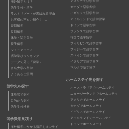
アメリカで語学留学
海外留学とは？
カナダで語学留学
語学学校へ留学
イギリスで語学留学
ラストリゾートが選ばれる理由
アイルランドで語学留学
お客様の声をご紹介！
ドイツで語学留学
短期留学
フランスで語学留学
長期留学
韓国で語学留学
休学・認定留学
フィリピンで語学留学
親子留学
フィジーで語学留学
ジュニアコース
スペインで語学留学
語学学校ランキング
イタリアで語学留学
データで見る「留学」
マルタで語学留学
有名大学へ留学
よくあるご質問
ホームステイ先を探す
留学先を探す
オーストラリアでホームステイ
ニュージーランドでホームステイ
体験談で探す
アメリカでホームステイ
目的から探す
カナダでホームステイ
語学学校検索
イギリスでホームステイ
アイルランドでホームステイ
留学費用見積り
ドイツでホームステイ
海外留学にかかる費用をオンライ