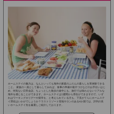
ホームステイの魅力は、なんといっても海外の家庭のふだんの暮らしを実体験できる
こと。 家族の一員として暮らしてみれば、食事の準備や後片づけなどのお手伝いはじ
め、何気ない日常会話、ちょっとした散歩の途中にも、旅行では味わえないリアルな
海外を感じることができます。ホームステイは1週間から滞在ができますので、いず
れはワーキングホリデーや留学を、と考えられている方も、下見がてらにホームステ
イ滞在はいかがでしょうか？ラストリゾート現地サロンのある4か国では、評判の良
いホームステイ先を厳選しご紹介しております。