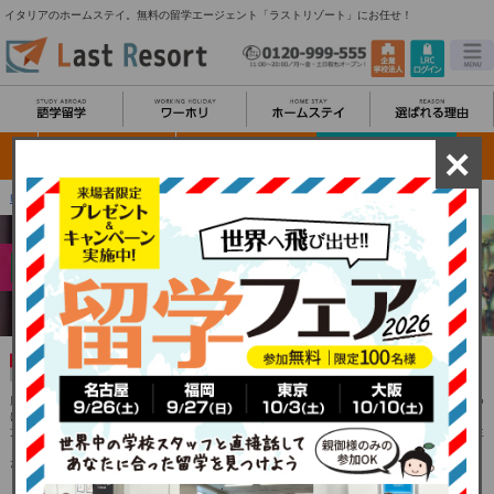
イタリアのホームステイ。無料の留学エージェント「ラストリゾート」にお任せ！
×
HOME
＞
ホームステイ TOP
＞
イタリアのホームステイ
イタリア×ホームステイ
陽気な人々と芸術・ファッション・料理等独自の文化に出
会える国
歴史的アートのような芸術の国、イタリアへ留学をして言葉と心の通じ合える第二の故郷を見つ
けてみませんか？美味しいイタリア料理を日々味わいながら、旅行だけでは味わえない現地の
方々との生活習慣の違いや、価値観・姿勢などを体験し、肌で感じることによって心の交流が生
まれます。また、ホームステイ+イタリア料理レッスンなど、イタリアらしい経験をお楽しみい
ただけます。