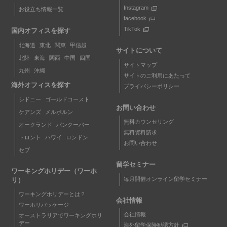
Instagram
お役立ち情報一覧
facebook
TikTok
国内オフィスを探す
北海道
東北
関東
甲信越
サイトについて
北陸
東海
関西
中国
四国
サイトマップ
九州
沖縄
サイトのご利用にあたって
海外オフィスを探す
プライバシーポリシー
シドニー
ゴールドコースト
お問い合わせ
ケアンズ
メルボルン
無料カウンセリング
オークランド
バンクーバー
無料資料請求
トロント
ハワイ
ロンドン
お問い合わせ
セブ
留学セミナー
ワーキングホリデー（ワーホ
毎月開催オンライン留学セミナー
リ）
ワーキングホリデーとは？
会社情報
ワーホリパッケージ
会社情報
オーストラリアでワーキングホリ
デー
海外留学保険勧誘方針