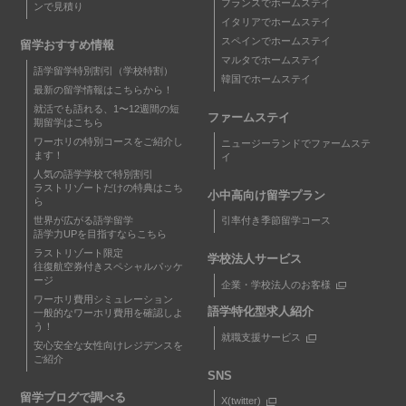
フランスでホームステイ
ンで見積り
イタリアでホームステイ
スペインでホームステイ
留学おすすめ情報
マルタでホームステイ
語学留学特別割引（学校特割）
韓国でホームステイ
最新の留学情報はこちらから！
就活でも語れる、1〜12週間の短
ファームステイ
期留学はこちら
ワーホリの特別コースをご紹介し
ニュージーランドでファームステ
ます！
イ
人気の語学学校で特別割引
ラストリゾートだけの特典はこち
小中高向け留学プラン
ら
世界が広がる語学留学
引率付き季節留学コース
語学力UPを目指すならこちら
ラストリゾート限定
学校法人サービス
往復航空券付きスペシャルパッケ
ージ
企業・学校法人のお客様
ワーホリ費用シミュレーション
語学特化型求人紹介
一般的なワーホリ費用を確認しよ
う！
就職支援サービス
安心安全な女性向けレジデンスを
ご紹介
SNS
留学ブログで調べる
X(twitter)