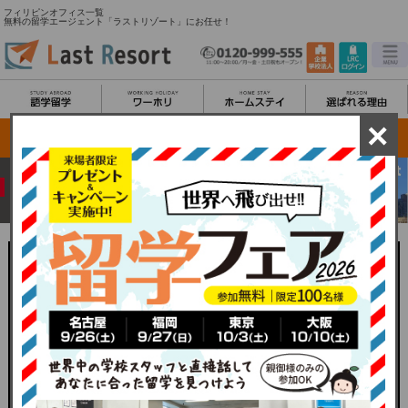
フィリピンオフィス一覧
無料の留学エージェント「ラストリゾート」にお任せ！
×
留学中も安心の海外オフィス
フィリピンオフィス
セブオフィス
セブ島は常夏の島、外国人がたくさん訪れる観光都
市です。私共セブ島スタッフは、格安で質の高い英
語学校をご紹介いたします。フィリピンは、アジア
で唯一の英語を話す国です。留学先の学校以外のお
店・レストランや交通などでも英語で普通にコミュ