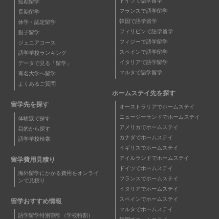
ドイツで語学留学
短期留学
フランスで語学留学
長期留学
韓国で語学留学
休学・認定留学
フィリピンで語学留学
親子留学
フィジーで語学留学
ジュニアコース
スペインで語学留学
語学学校ランキング
イタリアで語学留学
データで見る「留学」
マルタで語学留学
有名大学へ留学
よくあるご質問
ホームステイ先を探す
留学先を探す
オーストラリアでホームステイ
ニュージーランドでホームステイ
体験談で探す
アメリカでホームステイ
目的から探す
カナダでホームステイ
語学学校検索
イギリスでホームステイ
アイルランドでホームステイ
留学費用見積り
ドイツでホームステイ
海外留学にかかる費用をオンライ
フランスでホームステイ
ンで見積り
イタリアでホームステイ
スペインでホームステイ
留学おすすめ情報
マルタでホームステイ
語学留学特別割引（学校特割）