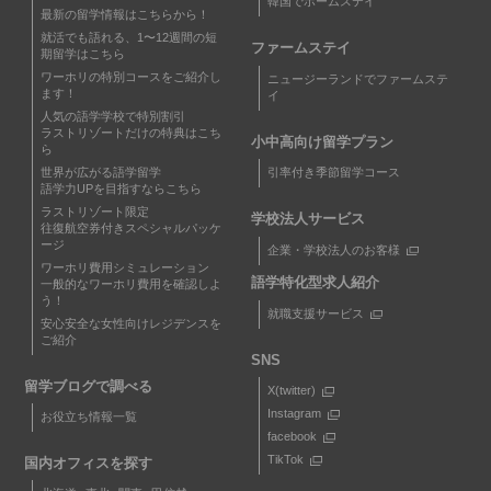
韓国でホームステイ
最新の留学情報はこちらから！
就活でも語れる、1〜12週間の短
ファームステイ
期留学はこちら
ワーホリの特別コースをご紹介し
ニュージーランドでファームステ
ます！
イ
人気の語学学校で特別割引
ラストリゾートだけの特典はこち
小中高向け留学プラン
ら
世界が広がる語学留学
引率付き季節留学コース
語学力UPを目指すならこちら
ラストリゾート限定
学校法人サービス
往復航空券付きスペシャルパッケ
ージ
企業・学校法人のお客様
ワーホリ費用シミュレーション
語学特化型求人紹介
一般的なワーホリ費用を確認しよ
う！
就職支援サービス
安心安全な女性向けレジデンスを
ご紹介
SNS
留学ブログで調べる
X(twitter)
Instagram
お役立ち情報一覧
facebook
TikTok
国内オフィスを探す