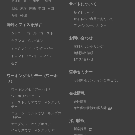
北海道
東北
関東
甲信越
サイトについて
北陸
東海
関西
中国
四国
サイトマップ
九州
沖縄
サイトのご利用にあたって
海外オフィスを探す
プライバシーポリシー
シドニー
ゴールドコースト
お問い合わせ
ケアンズ
メルボルン
無料カウンセリング
オークランド
バンクーバー
無料資料請求
トロント
ハワイ
ロンドン
お問い合わせ
セブ
留学セミナー
ワーキングホリデー（ワーホ
毎月開催オンライン留学セミナー
リ）
ワーキングホリデーとは？
会社情報
ワーホリパッケージ
会社情報
オーストラリアでワーキングホリ
デー
海外留学保険勧誘方針
ニュージーランドでワーキングホ
リデー
採用情報
カナダでワーキングホリデー
新卒採用
イギリスでワーキングホリデー