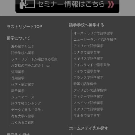
語学学校へ留学する
ラストリゾートTOP
オーストラリアで語学留学
留学について
ニュージーランドで語学留学
アメリカで語学留学
海外留学とは？
カナダで語学留学
語学学校へ留学
イギリスで語学留学
ラストリゾートが選ばれる理由
アイルランドで語学留学
お客様の声をご紹介！
ドイツで語学留学
短期留学
フランスで語学留学
長期留学
韓国で語学留学
休学・認定留学
フィリピンで語学留学
親子留学
フィジーで語学留学
ジュニアコース
スペインで語学留学
語学学校ランキング
イタリアで語学留学
データで見る「留学」
マルタで語学留学
有名大学へ留学
よくあるご質問
ホームステイ先を探す