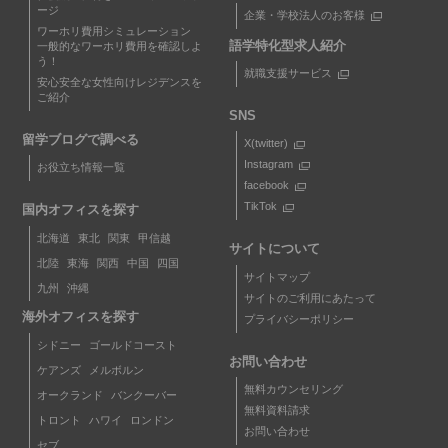
ージ
企業・学校法人のお客様
ワーホリ費用シミュレーション
語学特化型求人紹介
一般的なワーホリ費用を確認しよ
う！
就職支援サービス
安心安全な女性向けレジデンスを
ご紹介
SNS
留学ブログで調べる
X(twitter)
Instagram
お役立ち情報一覧
facebook
TikTok
国内オフィスを探す
北海道
東北
関東
甲信越
サイトについて
北陸
東海
関西
中国
四国
サイトマップ
九州
沖縄
サイトのご利用にあたって
海外オフィスを探す
プライバシーポリシー
シドニー
ゴールドコースト
お問い合わせ
ケアンズ
メルボルン
無料カウンセリング
オークランド
バンクーバー
無料資料請求
トロント
ハワイ
ロンドン
お問い合わせ
セブ