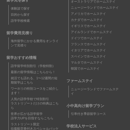
留学先を探す
オーストラリアでホームステイ
ニュージーランドでホームステイ
体験談で探す
アメリカでホームステイ
目的から探す
カナダでホームステイ
語学学校検索
イギリスでホームステイ
アイルランドでホームステイ
留学費用見積り
ドイツでホームステイ
海外留学にかかる費用をオンライ
フランスでホームステイ
ンで見積り
イタリアでホームステイ
スペインでホームステイ
留学おすすめ情報
マルタでホームステイ
語学留学特別割引（学校特割）
韓国でホームステイ
最新の留学情報はこちらから！
就活でも語れる、1〜12週間の短
ファームステイ
期留学はこちら
ワーホリの特別コースをご紹介し
ニュージーランドでファームステ
ます！
イ
人気の語学学校で特別割引
ラストリゾートだけの特典はこち
小中高向け留学プラン
ら
世界が広がる語学留学
引率付き季節留学コース
語学力UPを目指すならこちら
ラストリゾート限定
学校法人サービス
往復航空券付きスペシャルパッケ