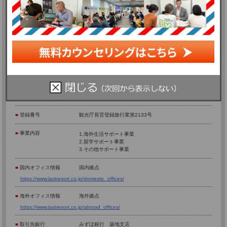
■
商 号
株式会社ラストリゾート
■
本 社
東京都品川区東品川2-3-12
天王洲ベイタワー 10階
（旧 シーフォートスクエアセンタービルディング）
■
創 業
1998年3月
■
代表取締役社長
堀内 勇太
■
加盟団体
日本旅行業協会（JATA）
■
登録番号
観光庁長官登録旅行業第2133号
■
事業内容
1.海外生活サポート事業
2.留学サポート事業
3.その他サポート事業
■
国内オフィス情報
国内拠点
https://www.lastresort.co.jp/domestic_offices/
■
海外オフィス情報
海外拠点
https://www.lastresort.co.jp/abroad_offices/
■
取引先銀行
みずほ銀行 築地支店