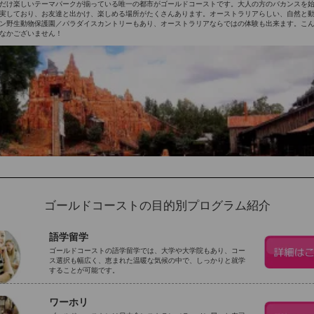
だけ楽しいテーマパークが揃っている唯一の都市がゴールドコーストです。大人の方のバカンスを
実しており、お友達と出かけ、楽しめる場所がたくさんあります。オーストラリアらしい、自然と
ン野生動物保護園／パラダイスカントリーもあり、オーストラリアならではの体験も出来ます。こ
なかございません！
ゴールドコーストの目的別プログラム紹介
語学留学
ゴールドコーストの語学留学では、大学や大学院もあり、コー
ス選択も幅広く、恵まれた温暖な気候の中で、しっかりと就学
することが可能です。
ワーホリ