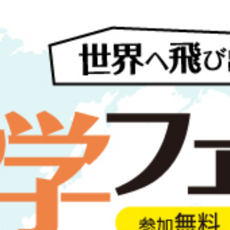
トの国別情報。
ジェント「ラストリゾート」にお任せ！
ゴールドコースト留学/都市情報
ーストはオーストラリア最大の観光、リゾート地です。ゴールドコーストの中心地は、“サ
と名がつくほど、大変多くのサーフスポットがあります。ゴールドコーストの街はビーチに
、コンドミニアムが建ち、ショッピングモールなども充実しており生活に不便はありません
多く点在しており、日本人には住みやすい街となっております。また内陸には世界遺産にも
ングブルック国立公園があります。