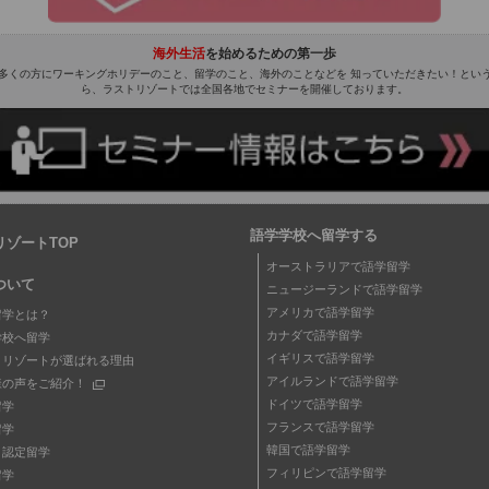
海外生活
を始めるための第一歩
多くの方にワーキングホリデーのこと、留学のこと、海外のことなどを 知っていただきたい！とい
ら、ラストリゾートでは全国各地でセミナーを開催しております。
語学学校へ留学する
リゾートTOP
オーストラリアで語学留学
ついて
ニュージーランドで語学留学
アメリカで語学留学
留学とは？
カナダで語学留学
学校へ留学
イギリスで語学留学
トリゾートが選ばれる理由
アイルランドで語学留学
様の声をご紹介！
ドイツで語学留学
留学
フランスで語学留学
留学
韓国で語学留学
・認定留学
フィリピンで語学留学
留学