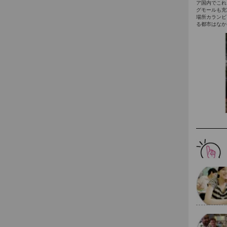
ア国内でこれ
グモールも充
場所カランビ
る都市はなか