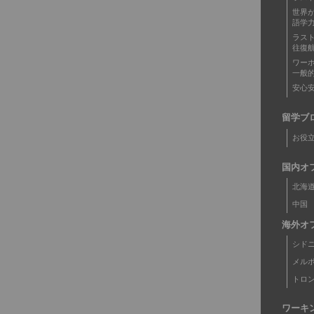
世界
語学
ラス
往復
ワー
一般
安心
留学ブ
お役
国内オ
北海
中国
海外オ
シド
メル
トロ
ワーキ