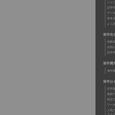
ジュ
語学
デー
有名
よく
留学先
体験
目的
語学
留学費
海外
留学お
語学
最新
就活
ワー
人気
ラス