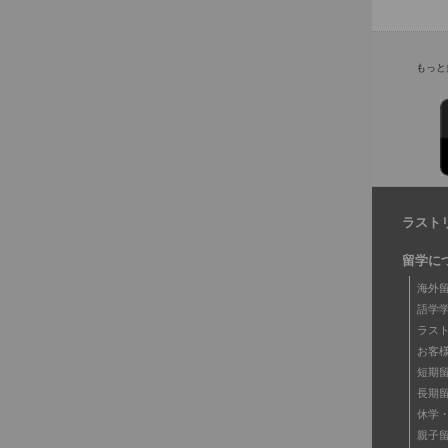
もっと
ラスト
留学に
海外
語学
ラス
お客
短期
長期
休学
親子