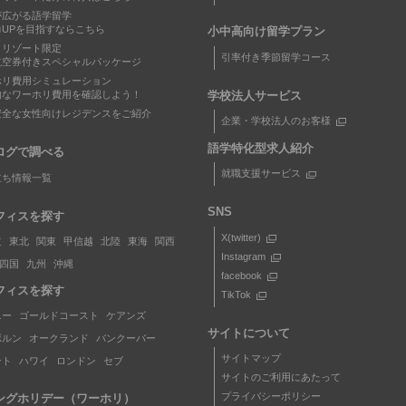
が広がる語学留学
力UPを目指すならこちら
小中高向け留学プラン
トリゾート限定
引率付き季節留学コース
航空券付きスペシャルパッケージ
ホリ費用シミュレーション
学校法人サービス
的なワーホリ費用を確認しよう！
安全な女性向けレジデンスをご紹介
企業・学校法人のお客様
語学特化型求人紹介
ログで調べる
就職支援サービス
立ち情報一覧
SNS
フィスを探す
X(twitter)
道
東北
関東
甲信越
北陸
東海
関西
Instagram
四国
九州
沖縄
facebook
フィスを探す
TikTok
ニー
ゴールドコースト
ケアンズ
サイトについて
ボルン
オークランド
バンクーバー
サイトマップ
ント
ハワイ
ロンドン
セブ
サイトのご利用にあたって
プライバシーポリシー
ングホリデー（ワーホリ）