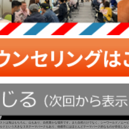
ゴールドコーストの気候
00日以上が晴天だといわれているほど、気候に恵まれた都市です。日本とは季節が逆となるオースト
春、12月〜2月が夏、3〜5月が秋、6〜8月が冬に当たります。
ゴールドコーストの観光名所・イベント
ストは海はもちろん、山もあり、自然豊かな場所です。また自然だけでなく、シーワールド／ムー
ルドという大きな３大テーマパークもあり、他都市にはほとんどテーマパーク的なものが存在しな