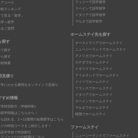
フィジーで語学留学
ニアコース
スペインで語学留学
学校ランキング
イタリアで語学留学
タで見る「留学」
マルタで語学留学
大学へ留学
あるご質問
ホームステイ先を探す
を探す
オーストラリアでホームステイ
ニュージーランドでホームステイ
談で探す
アメリカでホームステイ
から探す
カナダでホームステイ
学校検索
イギリスでホームステイ
アイルランドでホームステイ
用見積り
ドイツでホームステイ
留学にかかる費用をオンラインで見積り
フランスでホームステイ
イタリアでホームステイ
すすめ情報
スペインでホームステイ
留学特別割引（学校特割）
マルタでホームステイ
の留学情報はこちらから！
韓国でホームステイ
でも語れる、1〜12週間の短期留学はこちら
ホリの特別コースをご紹介します！
ファームステイ
の語学学校で特別割引
ニュージーランドでファームステイ
トリゾートだけの特典はこちら