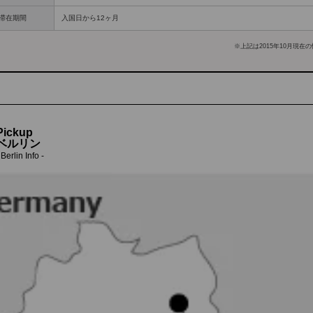
滞在期間
入国日から12ヶ月
※上記は2015年10月現在
Pickup
ベルリン
 Berlin Info -