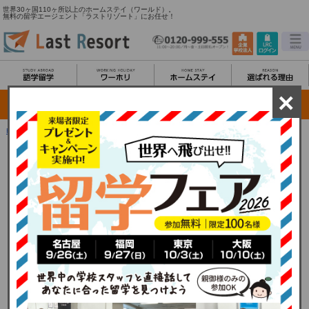
世界30ヶ国110ヶ所以上のホームステイ（ワールド）。
無料の留学エージェント「ラストリゾート」にお任せ！
×
HOME
＞
ホームステイ TOP
＞
スペシャルホームステイ
あなたの好きな国で滞在する
ラストリゾートのホームステイ（ワールド）は世界の30ヶ国、110ヶ所以上の地
域からお選びいただくことができます。大好きな国で、旅行では決して味わえな
い人間同士のふれあいを体験し、言葉と心の通じ合える第二の故郷を見つけてみ
ませんか？ ホームステイ先では夕食の準備を手伝ったり、ファミリーと団らんの
ひとときを楽しんだり、暮らしのペースは人それぞれ。海外の人たちとの生活習
慣の違いや、価値観・姿勢などを体験し、肌で感じることによって心の交流が生
まれます。