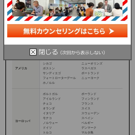
ホームステイができる国の例
（ラストリゾート現地オフィスがない国）
国
都市
ロサンゼルス
オーランド
マイアミ
サンフランシスコ
シカゴ
ニューオリンズ
アメリカ
ボストン
ラスベガス
サンディエゴ
ポートランド
フォートローターデール
ニューヨーク
ホノルル
ポルトガル
ポーランド
アイルランド
フィンランド
チェコ
フランス
オランダ
スイス
イタリア
スウェーデン
モナコ
スペイン
ヨーロッパ
ノルウェー
ベルギー
ドイツ
デンマーク
トルコ
マルタ島