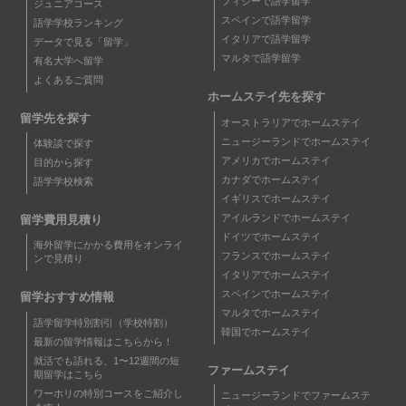
フィジーで語学留学
ジュニアコース
スペインで語学留学
語学学校ランキング
イタリアで語学留学
データで見る「留学」
マルタで語学留学
有名大学へ留学
よくあるご質問
ホームステイ先を探す
留学先を探す
オーストラリアでホームステイ
ニュージーランドでホームステイ
体験談で探す
アメリカでホームステイ
目的から探す
カナダでホームステイ
語学学校検索
イギリスでホームステイ
アイルランドでホームステイ
留学費用見積り
ドイツでホームステイ
海外留学にかかる費用をオンライ
フランスでホームステイ
ンで見積り
イタリアでホームステイ
スペインでホームステイ
留学おすすめ情報
マルタでホームステイ
語学留学特別割引（学校特割）
韓国でホームステイ
最新の留学情報はこちらから！
就活でも語れる、1〜12週間の短
ファームステイ
期留学はこちら
ワーホリの特別コースをご紹介し
ニュージーランドでファームステ