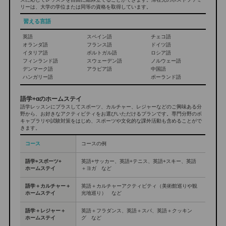
リーは、大学の学位または同等の資格を取得しています。
習える言語
英語
スペイン語
チェコ語
オランダ語
フランス語
ドイツ語
イタリア語
ポルトガル語
ロシア語
フィンランド語
スウェーデン語
ノルウェー語
デンマーク語
アラビア語
中国語
ハンガリー語
ポーランド語
語学+αのホームステイ
語学レッスンにプラスしてスポーツ、カルチャー、レジャーなどのご興味ある分
野から、お好きなアクティビティをお選びいただけるプランです。専門分野のボ
キャブラリや試験対策をはじめ、スポーツや文化的な課外活動も含めることがで
きます。
コース
コースの例
語学+スポーツ+
英語+サッカー、英語+テニス、英語+スキー、英語
ホームステイ
＋ヨガ など
語学＋カルチャー＋
英語＋カルチャーアクティビティ（美術館巡りや観
ホームステイ
光地巡り） など
語学＋レジャー＋
英語＋フラダンス、英語＋スパ、英語＋クッキン
ホームステイ
グ など