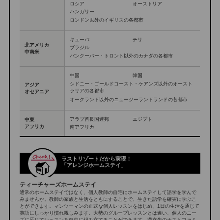
ロシア
オーストリア
ハンガリー
ロンドン以外のイギリスの各都市
キューバ
チリ
北アメリカ
ブラジル
中南米
バンクーバー・トロント以外のカナダの各都市
中国
韓国
シドニー・ゴールドコースト・ケアンズ以外のオースト
アジア
ラリアの各都市
オセアニア
オークランド以外のニュージーランドランドの各都市
アラブ首長国連邦
エジプト
中東
アフリカ
南アフリカ
ラストリゾートだから実現！
「アレンジホームステイ」
ティーチャーズホームステイ
通常のホームステイではなく、個人教師の自宅にホームステイして語学を学んで
みませんか。教師の家族と生活をともにすることで、生きた語学を確実に学ぶこ
とができます。マンツーマンの正式な個人レッスンをはじめ、1日の生活を通じて
英語にしっかり慣れ親しみます。大勢のグループレッスンとは違い、個人のニー
ズに応じてレッスンを自由に組み立てることができます。滞在先のホストファミ