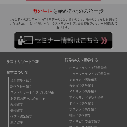
海外生活
を始めるための第一歩
もっと多くの方にワーキングホリデーのこと、留学のこと、海外のことなどを 知って
いただきたい！という思いから、ラストリゾートでは全国各地でセミナーを開催して
おります。
語学学校へ留学する
ラストリゾートTOP
オーストラリアで語学留学
留学について
ニュージーランドで語学留学
アメリカで語学留学
海外留学とは？
カナダで語学留学
語学学校へ留学
イギリスで語学留学
ラストリゾートが選ばれる理由
アイルランドで語学留学
お客様の声をご紹介！
ドイツで語学留学
短期留学
フランスで語学留学
長期留学
韓国で語学留学
休学・認定留学
フィリピンで語学留学
親子留学