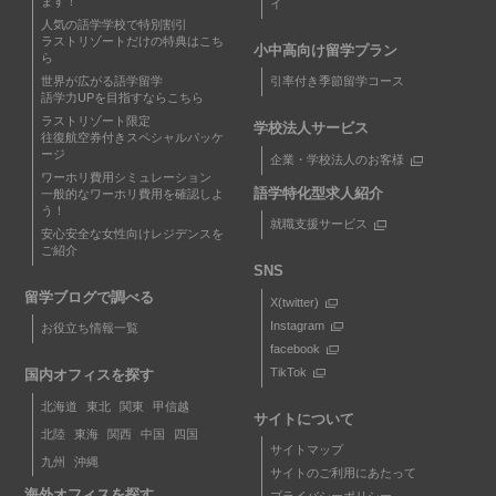
ます！
イ
人気の語学学校で特別割引
ラストリゾートだけの特典はこち
小中高向け留学プラン
ら
世界が広がる語学留学
引率付き季節留学コース
語学力UPを目指すならこちら
ラストリゾート限定
学校法人サービス
往復航空券付きスペシャルパッケ
ージ
企業・学校法人のお客様
ワーホリ費用シミュレーション
語学特化型求人紹介
一般的なワーホリ費用を確認しよ
う！
就職支援サービス
安心安全な女性向けレジデンスを
ご紹介
SNS
留学ブログで調べる
X(twitter)
Instagram
お役立ち情報一覧
facebook
TikTok
国内オフィスを探す
北海道
東北
関東
甲信越
サイトについて
北陸
東海
関西
中国
四国
サイトマップ
九州
沖縄
サイトのご利用にあたって
海外オフィスを探す
プライバシーポリシー