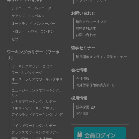
シドニー
ゴールドコースト
お問い合わせ
ケアンズ
メルボルン
無料カウンセリング
オークランド
バンクーバー
無料資料請求
トロント
ハワイ
ロンドン
お問い合わせ
セブ
留学セミナー
ワーキングホリデー（ワーホ
毎月開催オンライン留学セミナー
リ）
ワーキングホリデーとは？
会社情報
ワーホリパッケージ
会社情報
オーストラリアでワーキングホリ
デー
海外留学保険勧誘方針
ニュージーランドでワーキングホ
リデー
採用情報
カナダでワーキングホリデー
新卒採用
イギリスでワーキングホリデー
中途採用
アイルランドでワーキングホリデ
ー
ドイツでワーキングホリデー
フランスでワーキングホリデー
韓国でワーキングホリデー