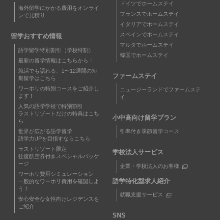
ドイツでホームステイ
海外留学にかかる費用をオンライ
フランスでホームステイ
ンで見積り
イタリアでホームステイ
スペインでホームステイ
留学おすすめ情報
マルタでホームステイ
語学留学特別割引（学校特割）
韓国でホームステイ
最新の留学情報はこちらから！
就活でも語れる、1〜12週間の短
ファームステイ
期留学はこちら
ワーホリの特別コースをご紹介し
ニュージーランドでファームステ
ます！
イ
人気の語学学校で特別割引
ラストリゾートだけの特典はこち
小中高向け留学プラン
ら
世界が広がる語学留学
引率付き季節留学コース
語学力UPを目指すならこちら
ラストリゾート限定
学校法人サービス
往復航空券付きスペシャルパッケ
ージ
企業・学校法人のお客様
ワーホリ費用シミュレーション
語学特化型求人紹介
一般的なワーホリ費用を確認しよ
う！
就職支援サービス
安心安全な女性向けレジデンスを
ご紹介
SNS