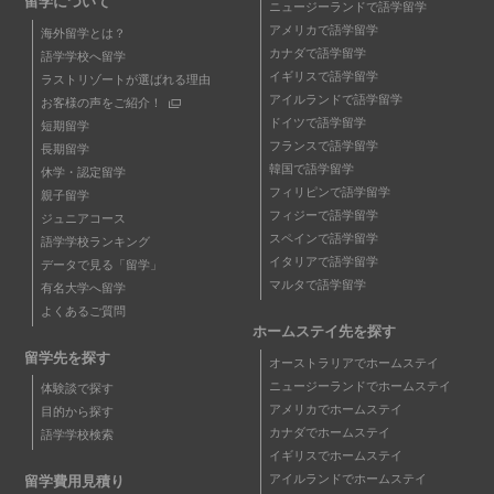
留学について
ニュージーランドで語学留学
アメリカで語学留学
海外留学とは？
カナダで語学留学
語学学校へ留学
イギリスで語学留学
ラストリゾートが選ばれる理由
アイルランドで語学留学
お客様の声をご紹介！
ドイツで語学留学
短期留学
フランスで語学留学
長期留学
韓国で語学留学
休学・認定留学
フィリピンで語学留学
親子留学
フィジーで語学留学
ジュニアコース
スペインで語学留学
語学学校ランキング
イタリアで語学留学
データで見る「留学」
マルタで語学留学
有名大学へ留学
よくあるご質問
ホームステイ先を探す
留学先を探す
オーストラリアでホームステイ
ニュージーランドでホームステイ
体験談で探す
アメリカでホームステイ
目的から探す
カナダでホームステイ
語学学校検索
イギリスでホームステイ
アイルランドでホームステイ
留学費用見積り