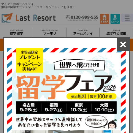
マイアミのホームステイ。
無料の留学エージェント「ラストリゾート」にお任せ！
×
日本では考えられないような異文化を体験できるチャンス
ホストファミリーと多数提携！
マイアミでホームステイをしよう！
ラストリゾートが無料手配致します！
マイアミの「ホームステイ」事情
リゾート地でのリフレッシュを兼ねた留学で、まず頭に思い浮かぶのはカリフォルニ
アやハワイなのではないでしょうか。どちらも魅力的な場所ですが問題は日本人の多
さ。日本人の少ないリゾート地で英語をしっかりと習得したいという方にマイアミの
語学学校はお勧めです。マイアミはヨーロッパ人留学生にも人気のエリアな為、様々
な国の友人ができることでしょう。平日には、しっかりと学習をし、休日にはリゾー
トを満喫する。しっかりとオンとオフを分けることができ、メリハリある留学ライフ