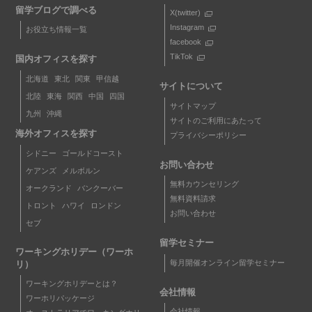
留学ブログで調べる
X(twitter)
Instagram
お役立ち情報一覧
facebook
TikTok
国内オフィスを探す
北海道
東北
関東
甲信越
サイトについて
北陸
東海
関西
中国
四国
サイトマップ
九州
沖縄
サイトのご利用にあたって
海外オフィスを探す
プライバシーポリシー
シドニー
ゴールドコースト
お問い合わせ
ケアンズ
メルボルン
無料カウンセリング
オークランド
バンクーバー
無料資料請求
トロント
ハワイ
ロンドン
お問い合わせ
セブ
留学セミナー
ワーキングホリデー（ワーホ
毎月開催オンライン留学セミナー
リ）
ワーキングホリデーとは？
会社情報
ワーホリパッケージ
会社情報