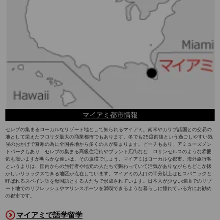
マイアミ都市情報
セレブの集まるローカルなリゾート地として知られるマイアミ。南米やカリブ諸国との交易の
地として栄えたフロリダ最大の商業都市でもあります。冬でも25度前後という過ごしやすい気
候のおかげで避寒の為に全国各地から多くの人が集まります。ビーチもあり、アミューズメン
トパークもあり、セレブの集まる高級住宅街やブランド店街など、ロサンゼルスのような雰囲
気も漂いますが明らかな違いは、その規模でしょう。マイアミはローカルな都市。海外旅行客
というよりは、国内からの旅行者や地元の人たちで賑わっていて活気がありながらもどこか懐
かしいリラックスできる地区が点在しています。マイアミの人口の半分以上はヒスパニックと
呼ばれるスペイン語を母国語とする人たちで形成されています。日本人が少ない環境でのリゾ
ート地でのリフレッシュやマリンスポーツを満喫できるような暮らしに憧れている方にお勧め
の都市です。
マイアミで語学留学