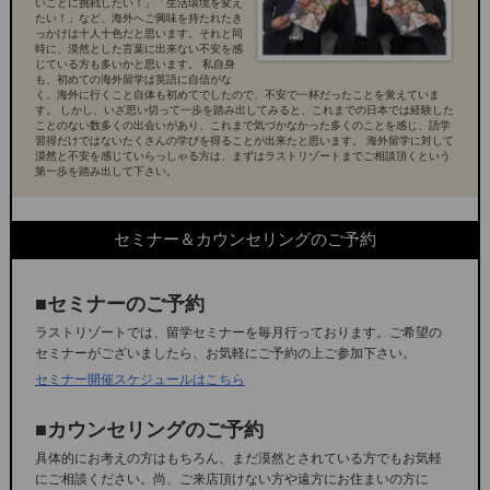
いことに挑戦したい！」「生活環境を変え
たい！」など、海外へご興味を持たれたき
っかけは十人十色だと思います。それと同
時に、漠然とした言葉に出来ない不安を感
じている方も多いかと思います。 私自身
も、初めての海外留学は英語に自信がな
く、海外に行くこと自体も初めてでしたので、不安で一杯だったことを覚えていま
す。 しかし、いざ思い切って一歩を踏み出してみると、これまでの日本では経験した
ことのない数多くの出会いがあり、これまで気づかなかった多くのことを感じ、語学
習得だけではないたくさんの学びを得ることが出来たと思います。 海外留学に対して
漠然と不安を感じていらっしゃる方は、まずはラストリゾートまでご相談頂くという
第一歩を踏み出して下さい。
セミナー＆カウンセリングのご予約
■セミナーのご予約
ラストリゾートでは、留学セミナーを毎月行っております。ご希望の
セミナーがございましたら、お気軽にご予約の上ご参加下さい。
セミナー開催スケジュールはこちら
■カウンセリングのご予約
具体的にお考えの方はもちろん、まだ漠然とされている方でもお気軽
にご相談ください。 尚、ご来店頂けない方や遠方にお住まいの方に