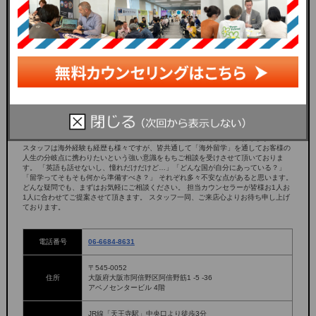
大阪支店は、JR天王寺駅より徒歩3分、地下鉄谷町線/御堂筋線天王寺駅地下から直結
しています。 ご相談にお越し頂くお客様の年齢も幅広く、 小中学生、高校生、大学
生、社会人、シニア世代の方まで、毎日多くのお客様にお越し頂いております。
スタッフは海外経験も経歴も様々ですが、皆共通して「海外留学」を通してお客様の
人生の分岐点に携わりたいという強い意識をもちご相談を受けさせて頂いておりま
す。 「英語も話せないし、憧れだけだけど…」「どんな国が自分にあっている？」
「留学ってそもそも何から準備すべき？」 それぞれ多々不安な点があると思います。
どんな疑問でも、まずはお気軽にご相談ください。 担当カウンセラーが皆様お1人お
1人に合わせてご提案させて頂きます。 スタッフ一同、ご来店心よりお待ち申し上げ
ております。
電話番号
06-6684-8631
〒545-0052
住所
大阪府大阪市阿倍野区阿倍野筋1 -5 -36
アベノセンタービル 4階
JR線「天王寺駅」中央口より徒歩3分