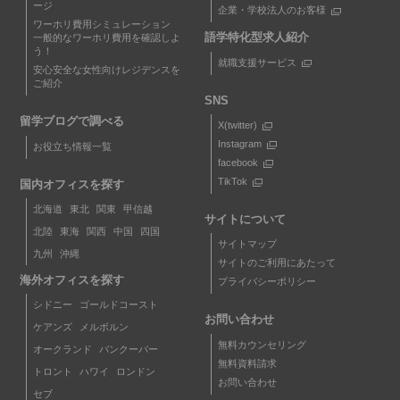
ージ
企業・学校法人のお客様
ワーホリ費用シミュレーション
語学特化型求人紹介
一般的なワーホリ費用を確認しよ
う！
就職支援サービス
安心安全な女性向けレジデンスを
ご紹介
SNS
留学ブログで調べる
X(twitter)
Instagram
お役立ち情報一覧
facebook
TikTok
国内オフィスを探す
北海道
東北
関東
甲信越
サイトについて
北陸
東海
関西
中国
四国
サイトマップ
九州
沖縄
サイトのご利用にあたって
海外オフィスを探す
プライバシーポリシー
シドニー
ゴールドコースト
お問い合わせ
ケアンズ
メルボルン
無料カウンセリング
オークランド
バンクーバー
無料資料請求
トロント
ハワイ
ロンドン
お問い合わせ
セブ