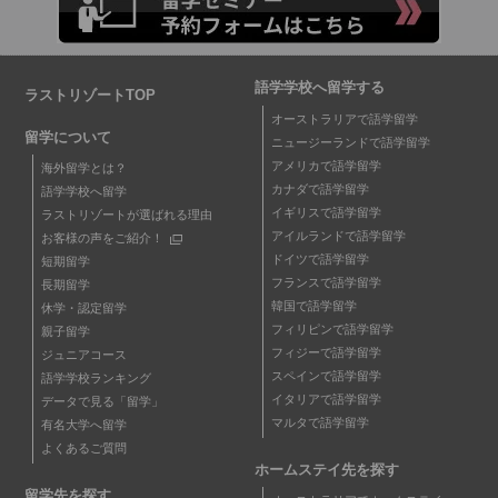
語学学校へ留学する
ラストリゾートTOP
オーストラリアで語学留学
留学について
ニュージーランドで語学留学
アメリカで語学留学
海外留学とは？
カナダで語学留学
語学学校へ留学
イギリスで語学留学
ラストリゾートが選ばれる理由
アイルランドで語学留学
お客様の声をご紹介！
ドイツで語学留学
短期留学
フランスで語学留学
長期留学
韓国で語学留学
休学・認定留学
フィリピンで語学留学
親子留学
フィジーで語学留学
ジュニアコース
スペインで語学留学
語学学校ランキング
イタリアで語学留学
データで見る「留学」
マルタで語学留学
有名大学へ留学
よくあるご質問
ホームステイ先を探す
留学先を探す