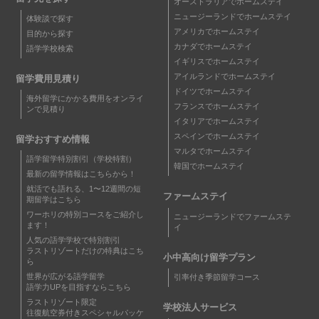
オーストラリアでホームステイ
ニュージーランドでホームステイ
体験談で探す
アメリカでホームステイ
目的から探す
カナダでホームステイ
語学学校検索
イギリスでホームステイ
アイルランドでホームステイ
留学費用見積り
ドイツでホームステイ
海外留学にかかる費用をオンライ
フランスでホームステイ
ンで見積り
イタリアでホームステイ
スペインでホームステイ
留学おすすめ情報
マルタでホームステイ
語学留学特別割引（学校特割）
韓国でホームステイ
最新の留学情報はこちらから！
就活でも語れる、1〜12週間の短
ファームステイ
期留学はこちら
ワーホリの特別コースをご紹介し
ニュージーランドでファームステ
ます！
イ
人気の語学学校で特別割引
ラストリゾートだけの特典はこち
小中高向け留学プラン
ら
世界が広がる語学留学
引率付き季節留学コース
語学力UPを目指すならこちら
ラストリゾート限定
学校法人サービス
往復航空券付きスペシャルパッケ