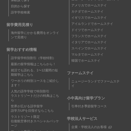
アメリカでホームステイ
目的から探す
カナダでホームステイ
語学学校検索
イギリスでホームステイ
アイルランドでホームステイ
留学費用見積り
ドイツでホームステイ
海外留学にかかる費用をオンライ
フランスでホームステイ
ンで見積り
イタリアでホームステイ
スペインでホームステイ
留学おすすめ情報
マルタでホームステイ
語学留学特別割引（学校特割）
韓国でホームステイ
最新の留学情報はこちらから！
就活でも語れる、1〜12週間の短
ファームステイ
期留学はこちら
ワーホリの特別コースをご紹介し
ニュージーランドでファームステ
ます！
イ
人気の語学学校で特別割引
ラストリゾートだけの特典はこち
小中高向け留学プラン
ら
世界が広がる語学留学
引率付き季節留学コース
語学力UPを目指すならこちら
ラストリゾート限定
学校法人サービス
往復航空券付きスペシャルパッケ
ージ
企業・学校法人のお客様