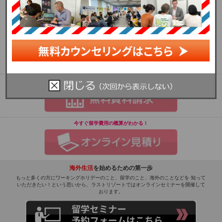
福岡県福岡市中央区大名2-1-58 モンブランビル3階
フリーコール：0120-31-2881 TEL：092-738-2881
お気軽にご相談ください！
じっくり検討してみたい方へ！
今すぐ留学費用の概算がわかる！
海外生活
を始めるための第一歩
もっと多くの方にワーキングホリデーのこと、留学のこと、海外のことなどを 知って
いただきたい！という思いから、ラストリゾートではオンラインセミナーを開催して
おります。