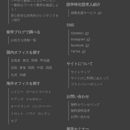
ワーホリ費用シミュレーション
語学特化型求人紹介
一般的なワーホリ費用を確認しよ
う！
就職支援サービス
安心安全な女性向けレジデンスを
ご紹介
SNS
留学ブログで調べる
X(twitter)
Instagram
お役立ち情報一覧
facebook
TikTok
国内オフィスを探す
北海道
東北
関東
甲信越
サイトについて
北陸
東海
関西
中国
四国
サイトマップ
九州
沖縄
サイトのご利用にあたって
海外オフィスを探す
プライバシーポリシー
シドニー
ゴールドコースト
お問い合わせ
ケアンズ
メルボルン
無料カウンセリング
オークランド
バンクーバー
無料資料請求
トロント
ハワイ
ロンドン
お問い合わせ
セブ
留学セミナー