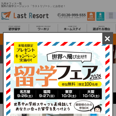
九州オフィス一覧
無料の留学エージェント「ラストリゾート」にお任せ！
×
安心の国内43拠点
九州
オフィス一覧
海外拠点
はこちら
HOME
国内オフィス検索TOP
九州オフィス一覧
Fukuoka office list
福岡県
■福岡オフィス