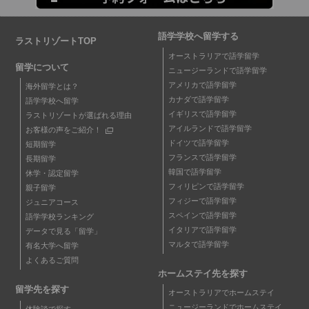
語学学校へ留学する
ラストリゾートTOP
オーストラリアで語学留学
留学について
ニュージーランドで語学留学
アメリカで語学留学
海外留学とは？
カナダで語学留学
語学学校へ留学
イギリスで語学留学
ラストリゾートが選ばれる理由
アイルランドで語学留学
お客様の声をご紹介！
ドイツで語学留学
短期留学
フランスで語学留学
長期留学
韓国で語学留学
休学・認定留学
フィリピンで語学留学
親子留学
フィジーで語学留学
ジュニアコース
スペインで語学留学
語学学校ランキング
イタリアで語学留学
データで見る「留学」
マルタで語学留学
有名大学へ留学
よくあるご質問
ホームステイ先を探す
留学先を探す
オーストラリアでホームステイ
ニュージーランドでホームステイ
体験談で探す