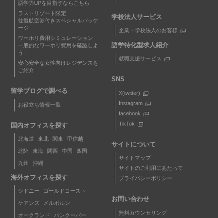
語学力UPを目指すならこちら
ラストリゾート限定
学校法人サービス
往復航空券付きスペシャルパッケ
ージ
企業・学校法人のお客様
ワーホリ費用シミュレーション
語学特化型求人紹介
一般的なワーホリ費用を確認しよ
う！
就職支援サービス
安心安全な女性向けレジデンスを
ご紹介
SNS
留学ブログで調べる
X(twitter)
Instagram
お役立ち情報一覧
facebook
TikTok
国内オフィスを探す
北海道
東北
関東
甲信越
サイトについて
北陸
東海
関西
中国
四国
サイトマップ
九州
沖縄
サイトのご利用にあたって
海外オフィスを探す
プライバシーポリシー
シドニー
ゴールドコースト
お問い合わせ
ケアンズ
メルボルン
無料カウンセリング
オークランド
バンクーバー