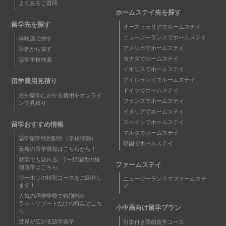
よくあるご質問
ホームステイ先を探す
留学先を探す
オーストラリアでホームステイ
ニュージーランドでホームステイ
体験談で探す
アメリカでホームステイ
目的から探す
カナダでホームステイ
語学学校検索
イギリスでホームステイ
アイルランドでホームステイ
留学費用見積り
ドイツでホームステイ
海外留学にかかる費用をオンライ
フランスでホームステイ
ンで見積り
イタリアでホームステイ
スペインでホームステイ
留学おすすめ情報
マルタでホームステイ
語学留学特別割引（学校特割）
韓国でホームステイ
最新の留学情報はこちらから！
就活でも語れる、1〜12週間の短
ファームステイ
期留学はこちら
ワーホリの特別コースをご紹介し
ニュージーランドでファームステ
ます！
イ
人気の語学学校で特別割引
ラストリゾートだけの特典はこち
小中高向け留学プラン
ら
世界が広がる語学留学
引率付き季節留学コース