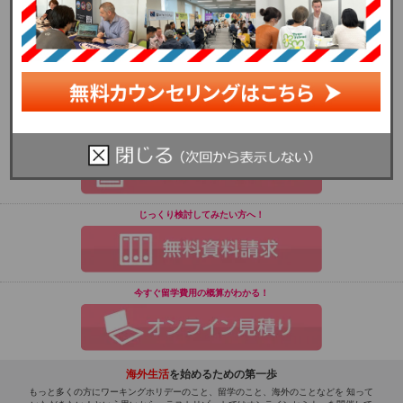
長野県長野市大字南長野末広町1356 Nacs末広2F
フリーコール：0120-999-555
■松本オフィス
長野県松本市深志1-2-33 IMビル3F
フリーコール：0120-999-555
お気軽にご相談ください！
じっくり検討してみたい方へ！
今すぐ留学費用の概算がわかる！
海外生活
を始めるための第一歩
もっと多くの方にワーキングホリデーのこと、留学のこと、海外のことなどを 知って