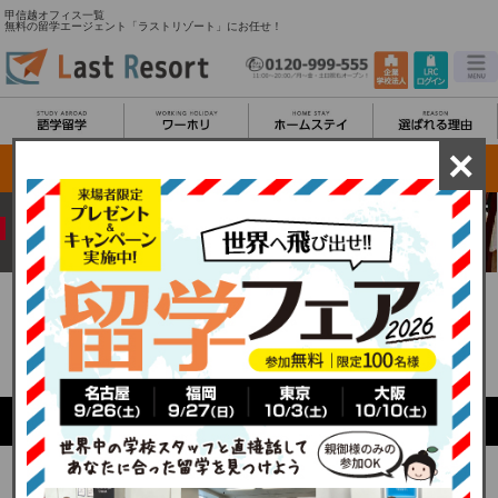
甲信越オフィス一覧
無料の留学エージェント「ラストリゾート」にお任せ！
×
安心の国内43拠点
甲信越
オフィス一覧
海外拠点
はこちら
HOME
国内オフィス検索TOP
甲信越オフィス一覧
Nagano office list
長野県
■長野オフィス