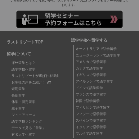
いただきたい！という思いから、ラストリゾートではオンラインセミナーを開催して
おります。
語学学校へ留学する
ラストリゾートTOP
オーストラリアで語学留学
留学について
ニュージーランドで語学留学
アメリカで語学留学
海外留学とは？
カナダで語学留学
語学学校へ留学
イギリスで語学留学
ラストリゾートが選ばれる理由
アイルランドで語学留学
お客様の声をご紹介！
ドイツで語学留学
短期留学
フランスで語学留学
長期留学
韓国で語学留学
休学・認定留学
フィリピンで語学留学
親子留学
フィジーで語学留学
ジュニアコース
スペインで語学留学
語学学校ランキング
イタリアで語学留学
データで見る「留学」
マルタで語学留学
有名大学へ留学