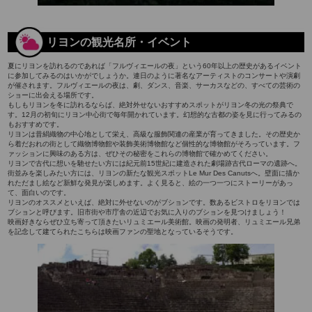
リヨンの観光名所・イベント
夏にリヨンを訪れるのであれば「フルヴィエールの夜」という60年以上の歴史があるイベント
に参加してみるのはいかがでしょうか。連日のように著名なアーティストのコンサートや演劇
が催されます。フルヴィエールの夜は、劇、ダンス、音楽、サーカスなどの、すべての芸術の
ショーに出会える場所です。
もしもリヨンを冬に訪れるならば、絶対外せないおすすめスポットがリヨン冬の光の祭典で
す。12月の初旬にリヨン中心街で毎年開かれています。幻想的な古都の姿を見に行ってみるの
もおすすめです。
リヨンは昔絹織物の中心地として栄え、高級な服飾関連の産業が育ってきました。その歴史か
ら着だおれの街として織物博物館や装飾美術博物館など個性的な博物館がそろっています。フ
ァッションに興味のある方は、ぜひその秘密をこれらの博物館で確かめてください。
リヨンで古代に想いを馳せたい方には紀元前15世紀に建造された劇場跡古代ローマの遺跡へ。
街並みを楽しみたい方には、リヨンの新たな観光スポットLe Mur Des Canutsへ。壁面に描か
れただまし絵など新鮮な発見が楽しめます。よく見ると、絵の一つ一つにストーリーがあっ
て、面白いのです。
リヨンのオススメといえば、絶対に外せないのがブションです。数あるビストロをリヨンでは
ブションと呼びます。旧市街や市庁舎の近辺でお気に入りのブションを見つけましょう！
映画好きならぜひ立ち寄って頂きたいリュミエール美術館。映画の発明者、リュミエール兄弟
を記念して建てられたこちらは映画ファンの聖地となっているそうです。