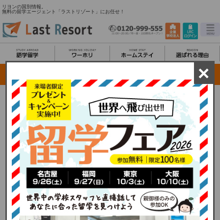
リヨンの国別情報。
無料の留学エージェント「ラストリゾート」にお任せ！
×
リヨン留学/都市情報
パリから2時間で行ける世界遺産の都市、そしてパリに次ぐ第二の都市として知られる
リヨン。パリの半分ほどの面積であり、観光名所も世界遺産のリヨン歴史地区に集中
している為、2泊3日あれば十分な観光が楽しめることでしょう。リヨン市内は広すぎ
ない為、すぐに全体像を掴むことが出来ます。ソーヌ川の西側がローマ時代からルネ
ッサンス時代の建物がいまに息づく旧市街、東側のベルクール広場を中心とした界隈
がリヨン一の繁華街。さらにローヌ川の東側はビジネス街として栄えています。
リヨンには2000年の歴史があります。リヨン旧市街地や、今ではロックコンサートな
どが開催される2つのローマ式円形競技場を訪ねて歴史を感じてください。活気に満ち
た大学、高級ショッピング、アンティーク市、賑やかな演劇祭や音楽祭、そして国際
人形博物館、ミニチュア博物館、映画セットなどの数々の楽しい博物館を擁するリヨ
ンが、旅行者に人気があるのも納得です。リヨンは美食の街としても有名であり、秋
の狩猟期には日本ではゆかりのないジビエ（野生の鳥や獣）を堪能するチャンスもあ
ります。