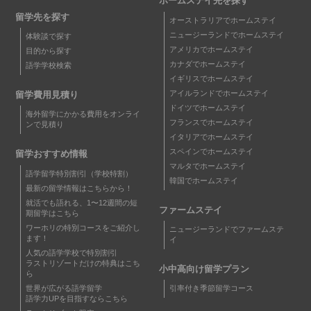
ホームステイ先を探す
留学先を探す
オーストラリアでホームステイ
ニュージーランドでホームステイ
体験談で探す
アメリカでホームステイ
目的から探す
カナダでホームステイ
語学学校検索
イギリスでホームステイ
アイルランドでホームステイ
留学費用見積り
ドイツでホームステイ
海外留学にかかる費用をオンライ
フランスでホームステイ
ンで見積り
イタリアでホームステイ
スペインでホームステイ
留学おすすめ情報
マルタでホームステイ
語学留学特別割引（学校特割）
韓国でホームステイ
最新の留学情報はこちらから！
就活でも語れる、1〜12週間の短
ファームステイ
期留学はこちら
ワーホリの特別コースをご紹介し
ニュージーランドでファームステ
ます！
イ
人気の語学学校で特別割引
ラストリゾートだけの特典はこち
小中高向け留学プラン
ら
世界が広がる語学留学
引率付き季節留学コース
語学力UPを目指すならこちら