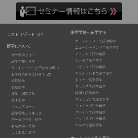
語学学校へ留学する
ラストリゾートTOP
オーストラリアで語学留学
留学について
ニュージーランドで語学留学
アメリカで語学留学
海外留学とは？
カナダで語学留学
語学学校へ留学
イギリスで語学留学
ラストリゾートが選ばれる理由
アイルランドで語学留学
お客様の声をご紹介！
ドイツで語学留学
短期留学
フランスで語学留学
長期留学
韓国で語学留学
休学・認定留学
フィリピンで語学留学
親子留学
フィジーで語学留学
ジュニアコース
スペインで語学留学
語学学校ランキング
イタリアで語学留学
データで見る「留学」
マルタで語学留学
有名大学へ留学
よくあるご質問