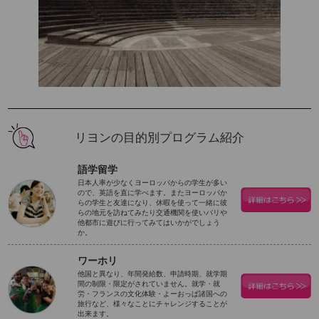
リヨンの目的別プログラム紹介
語学留学
日本人率が少なくヨーロッパからの学生が多い
ので、英語を直に学べます。またヨーロッパか
らの学生と友達になり、休暇を使って一緒に彼
らの地元を訪ねてみたり交通機関を使いパリや
他都市に遊びに行ってみてはいかがでしょう
か。
ワーホリ
他国と異なり、年間発給数、申請時期、就学期
間の制限・限定がされていません。就学・就
労・フランスの文化体験・よーおっぱ諸国への
旅行など、様々なことにチャレンジすることが
出来ます。