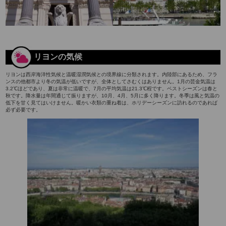
リヨンの気候
リヨンは西岸海洋性気候と温暖湿潤気候との境界線に分類されます。内陸部にあるため、フラ
ンスの他都市より冬の気温が低いですが、全体としてさむくはありません。1月の芸金気温は
3.2℃ほどであり、夏は非常に温暖で、7月の平均気温は21.3℃程です。ベストシーズンは春と
秋です。降水量は年間通じて振りますが、10月、4月、5月に多く降ります。冬季は風と気温の
低下を甘く見てはいけません。暖かい衣類の重ね着は、ホリデーシーズンに訪れるのであれば
必ず必要です。