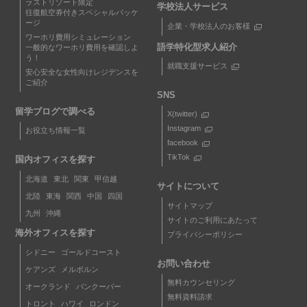
ラストリゾート限定
学校法人サービス
往復航空券付きスペシャルパッケ
ージ
企業・学校法人のお客様
ワーホリ費用シミュレーション
語学特化型求人紹介
一般的なワーホリ費用を確認しよ
う！
就職支援サービス
安心安全な女性向けレジデンスを
ご紹介
SNS
留学ブログで調べる
X(twitter)
Instagram
お役立ち情報一覧
facebook
TikTok
国内オフィスを探す
北海道
東北
関東
甲信越
サイトについて
北陸
東海
関西
中国
四国
サイトマップ
九州
沖縄
サイトのご利用にあたって
海外オフィスを探す
プライバシーポリシー
シドニー
ゴールドコースト
お問い合わせ
ケアンズ
メルボルン
無料カウンセリング
オークランド
バンクーバー
無料資料請求
トロント
ハワイ
ロンドン