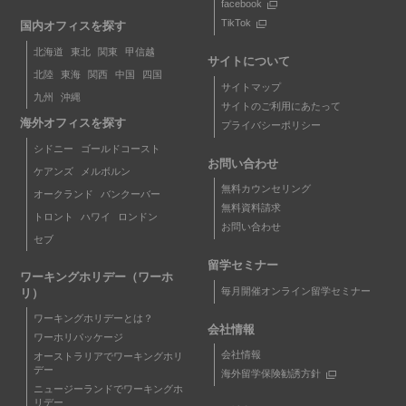
facebook
TikTok
国内オフィスを探す
北海道
東北
関東
甲信越
サイトについて
北陸
東海
関西
中国
四国
サイトマップ
九州
沖縄
サイトのご利用にあたって
海外オフィスを探す
プライバシーポリシー
シドニー
ゴールドコースト
お問い合わせ
ケアンズ
メルボルン
無料カウンセリング
オークランド
バンクーバー
無料資料請求
トロント
ハワイ
ロンドン
お問い合わせ
セブ
留学セミナー
ワーキングホリデー（ワーホ
毎月開催オンライン留学セミナー
リ）
ワーキングホリデーとは？
会社情報
ワーホリパッケージ
会社情報
オーストラリアでワーキングホリ
デー
海外留学保険勧誘方針
ニュージーランドでワーキングホ
リデー