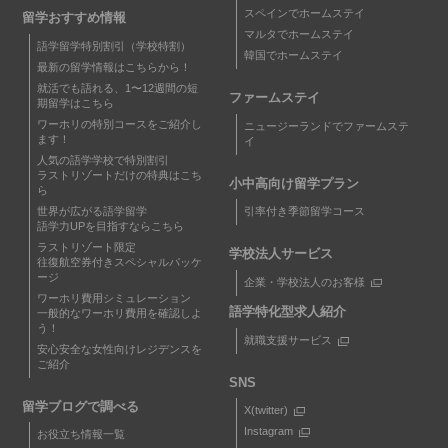
スペインでホームステイ
留学おすすめ情報
マルタでホームステイ
語学留学特別割引（学校特割）
韓国でホームステイ
最新の留学情報はこちらから！
就活でも語れる、1〜12週間の短
ファームステイ
期留学はこちら
ワーホリの特別コースをご紹介し
ニュージーランドでファームステ
ます！
イ
人気の語学学校で特別割引
ラストリゾートだけの特典はこち
小中高向け留学プラン
ら
世界が広がる語学留学
引率付き季節留学コース
語学力UPを目指すならこちら
ラストリゾート限定
学校法人サービス
往復航空券付きスペシャルパッケ
ージ
企業・学校法人のお客様
ワーホリ費用シミュレーション
語学特化型求人紹介
一般的なワーホリ費用を確認しよ
う！
就職支援サービス
安心安全な女性向けレジデンスを
ご紹介
SNS
留学ブログで調べる
X(twitter)
Instagram
お役立ち情報一覧