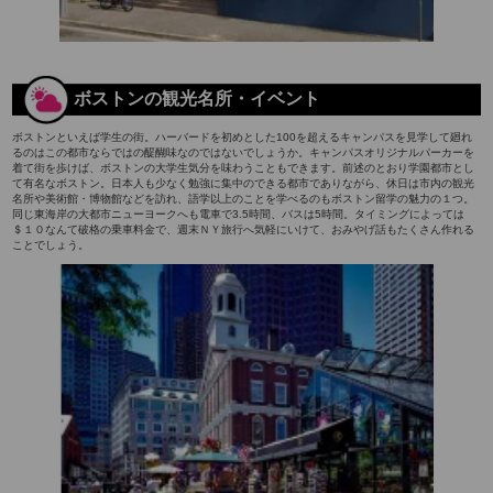
ボストンの観光名所・イベント
ボストンといえば学生の街。ハーバードを初めとした100を超えるキャンパスを見学して廻れ
るのはこの都市ならではの醍醐味なのではないでしょうか。キャンパスオリジナルパーカーを
着て街を歩けば、ボストンの大学生気分を味わうこともできます。前述のとおり学園都市とし
て有名なボストン。日本人も少なく勉強に集中のできる都市でありながら、休日は市内の観光
名所や美術館・博物館などを訪れ、語学以上のことを学べるのもボストン留学の魅力の１つ。
同じ東海岸の大都市ニューヨークへも電車で3.5時間、バスは5時間。タイミングによっては
＄１０なんて破格の乗車料金で、週末ＮＹ旅行へ気軽にいけて、おみやげ話もたくさん作れる
ことでしょう。