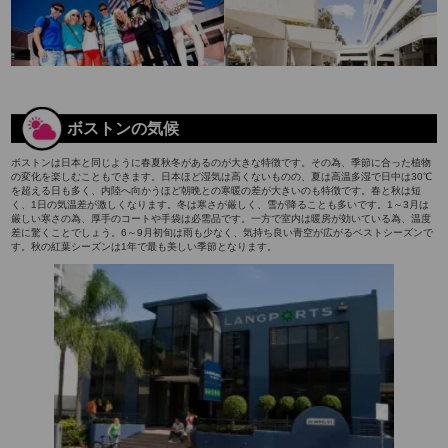
ボストンの気候
ボストンは日本と同じように春夏秋冬があるのが大きな特徴です。その為、季節に合った植物
の変化を楽しむこともできます。日本ほど湿気は高くないものの、夏は高温多湿で日中は30℃
を超える日も多く、内陸へ向かうほど朝晩との寒暖の差が大きいのも特徴です。春と秋は短
く、1日の気温差が激しくなります。冬は寒さが厳しく、雪が降ることも多いです。1～3月は
厳しい寒さの為、厚手のコートや手袋は必需品です。一方で室内は暖房が効いている為、温度
差に驚くことでしょう。6～9月初旬は雨も少なく、気持ち良い青空が広がるベストシーズンで
す。秋の紅葉シーズンは1年で最も美しい季節となります。