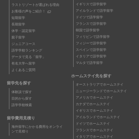
イギリスで語学留学
ラストリゾートが選ばれる理由
アイルランドで語学留学
お客様の声をご紹介！
ドイツで語学留学
短期留学
フランスで語学留学
長期留学
韓国で語学留学
休学・認定留学
フィリピンで語学留学
親子留学
フィジーで語学留学
ジュニアコース
スペインで語学留学
語学学校ランキング
イタリアで語学留学
データで見る「留学」
マルタで語学留学
有名大学へ留学
よくあるご質問
ホームステイ先を探す
留学先を探す
オーストラリアでホームステイ
ニュージーランドでホームステイ
体験談で探す
アメリカでホームステイ
目的から探す
カナダでホームステイ
語学学校検索
イギリスでホームステイ
アイルランドでホームステイ
留学費用見積り
ドイツでホームステイ
海外留学にかかる費用をオンライ
フランスでホームステイ
ンで見積り
イタリアでホームステイ