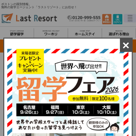
ボストンの国別情報。
無料の留学エージェント「ラストリゾート」にお任せ！
×
ボストン留学/都市情報
国内6位の治安の良さで知られるボストンは、住みやすさ抜群。実は京都と姉妹都市で
あることを知っている人は少ないのではないでしょうか。ボストンというと、多くの
人は100の大学のある学生の街というイメージを思い浮かべるかと思います。 しか
し、ボストンの特色を語るうえで欠かせないのはその歴史。アメリカ合衆国建国にゆ
かりのある町として知られています。1630年にまでさかのぼるボストンの古い歴史
は、イギリス植民地時代からアメリカ独立、そして今日のハイテク産業の発展にいた
るまで、アメリカの中でも特に長い歴史をたどっています。イギリスをはじめヨーロ
ッパの影響を多く受けた建造物が作り上げる魅力的な街並みは、品のある落ち着いた
雰囲気。 アメリカ最古の地下鉄やバスも便利で、 ＭＬＢボストン・レッドソックスで
の松坂投手の活躍、ボストン交響楽団での小澤征爾の活躍、そしてまたボストン美術
館に所蔵される北斎や歌麿の浮世絵をはじめとした数多くの日本美術など、ボストン
と日本の関わりはいくつもあるにもかかわらず、多くの日本人留学生は西海岸もしく
はニューヨークへ渡航することから、ボストンは日本人の少ない都市として、一種の