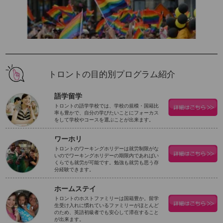
トロントの目的別プログラム紹介
語学留学
トロントの語学学校では、学校の規模・国籍比
率も豊かで、自分の学びたいことにフォーカス
をして学校やコースを選ぶことが出来ます。
ワーホリ
トロントのワーキングホリデーは就労制限がな
いのでワーキングホリデーの期限内であればい
くらでも就労が可能です。勉強も就労も思う存
分経験できます。
ホームステイ
トロントのホストファミリーは国籍豊か。留学
生受け入れに慣れているファミリーがほとんど
のため、英語初級者でも安心して滞在すること
が出来ます。