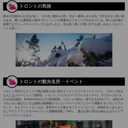
トロントの気候
春(4-5月)秋(10-11月)が短く、その次に夏(6-10月)、冬が一番長い(11-4月)。5月もかなり寒い時
もある。夏には夏限定の屋外でのイベントが毎週末どこかしらで行われている。秋には紅葉が
綺麗でピクニックやハイキングにもぴったり。冬は長く寒いが寒い中でも楽しめるようなイベ
ントも多い。
トロントの観光名所・イベント
トロント市内でビクトリア調の面影を強く残すディストラリーディストリクト。スポーツ好き
な人にはブルージェイス(野球)、トロントメープルリーフ(アイスホッケー)、ラプターズ(バス
ケ)の試合観戦。ROMやAGOなどの芸術観賞。トロントの町を一望できるCNタワー。自然の中
でわいわい遊びたい人は無料の動物園がついたハイパークやフェリーで移動するトロントアイ
ランド。またイベントといえば、世界中の人が集まるプライドパレード、映画好きにはたまら
ないアウトドアシアターやトロント国際映画祭（TIFF）、夏のお祭り気分を味わえるカリビア
ンフェスティバルなど。