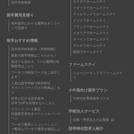
カナダでホームステイ
語学学校検索
イギリスでホームステイ
アイルランドでホームステイ
留学費用見積り
ドイツでホームステイ
海外留学にかかる費用をオンライ
フランスでホームステイ
ンで見積り
イタリアでホームステイ
スペインでホームステイ
留学おすすめ情報
マルタでホームステイ
語学留学特別割引（学校特割）
韓国でホームステイ
最新の留学情報はこちらから！
就活でも語れる、1〜12週間の短
ファームステイ
期留学はこちら
ワーホリの特別コースをご紹介し
ニュージーランドでファームステ
ます！
イ
人気の語学学校で特別割引
ラストリゾートだけの特典はこち
小中高向け留学プラン
ら
世界が広がる語学留学
引率付き季節留学コース
語学力UPを目指すならこちら
ラストリゾート限定
学校法人サービス
往復航空券付きスペシャルパッケ
ージ
企業・学校法人のお客様
ワーホリ費用シミュレーション
語学特化型求人紹介
一般的なワーホリ費用を確認しよ
う！