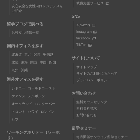
就職支援サービス
安心安全な女性向けレジデンスを
ご紹介
SNS
留学ブログで調べる
X(twitter)
Instagram
お役立ち情報一覧
facebook
TikTok
国内オフィスを探す
北海道
東北
関東
甲信越
サイトについて
北陸
東海
関西
中国
四国
サイトマップ
九州
沖縄
サイトのご利用にあたって
海外オフィスを探す
プライバシーポリシー
シドニー
ゴールドコースト
お問い合わせ
ケアンズ
メルボルン
無料カウンセリング
オークランド
バンクーバー
無料資料請求
トロント
ハワイ
ロンドン
お問い合わせ
セブ
留学セミナー
ワーキングホリデー（ワーホ
毎月開催オンライン留学セミナー
リ）