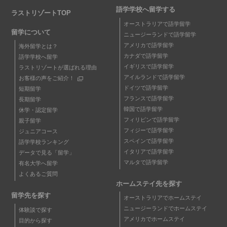
語学学校へ留学する
ラストリゾートTOP
オーストラリアで語学留学
留学について
ニュージーランドで語学留学
アメリカで語学留学
海外留学とは？
カナダで語学留学
語学学校へ留学
イギリスで語学留学
ラストリゾートが選ばれる理由
アイルランドで語学留学
お客様の声をご紹介！
ドイツで語学留学
短期留学
フランスで語学留学
長期留学
韓国で語学留学
休学・認定留学
フィリピンで語学留学
親子留学
フィジーで語学留学
ジュニアコース
スペインで語学留学
語学学校ランキング
イタリアで語学留学
データで見る「留学」
マルタで語学留学
有名大学へ留学
よくあるご質問
ホームステイ先を探す
留学先を探す
オーストラリアでホームステイ
ニュージーランドでホームステイ
体験談で探す
アメリカでホームステイ
目的から探す