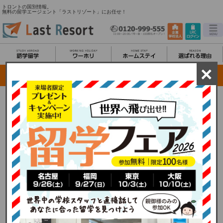
トロントの国別情報。
無料の留学エージェント「ラストリゾート」にお任せ！
×
トロント留学/都市情報
マルチカルチュアル都市と呼ばれる程さまざまな国籍のバックグラウンドを持つ人々
が暮らす街。イギリス、韓国、中国、ブラジル、イタリア、フランス、ドイツ、ポル
トガル、インドなど数えるのも大変なほどである。またトロント市内にその国籍の人
のコミュニティー地区があり（チャイナタウン、リトルイタリー等）一つの都市にい
ながら多国籍文化に触れられる事も魅力的である。さらに近くにはモントリオール、
ナイアガラの滝、陸続きのアメリカ、ヨーロッパなど格安で他の国、都市へもアクセ
スできる。