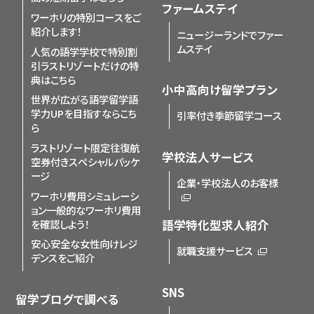
ファームステイ
ワーホリの特別コースをご
紹介します！
ニュージーランドでファー
ムステイ
人気の語学学校で特別割
引
ラストリゾートだけの特
典はこちら
小中高向け留学プラン
世界が広がる語学留学
語
学力UPを目指すならこち
引率付き季節留学コース
ら
ラストリゾート限定
往復航
学校法人サービス
空券付きスペシャルパッケ
ージ
企業・学校法人のお客様
ワーホリ費用シミュレーシ
ョン
一般的なワーホリ費用
を確認しよう！
語学特化型求人紹介
安心安全な女性向けレジ
就職支援サービス
デンスをご紹介
SNS
留学ブログで調べる