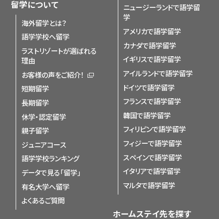
留学について
ニュージーランドで語学留
学
海外留学とは？
アメリカで語学留学
語学学校へ留学
カナダで語学留学
ラストリゾートが選ばれる
イギリスで語学留学
理由
アイルランドで語学留学
お客様の声をご紹介！
ドイツで語学留学
短期留学
フランスで語学留学
長期留学
韓国で語学留学
休学・認定留学
フィリピンで語学留学
親子留学
フィジーで語学留学
ジュニアコース
スペインで語学留学
語学学校ランキング
イタリアで語学留学
データで見る「留学」
マルタで語学留学
有名大学へ留学
よくあるご質問
ホームステイ先を探す