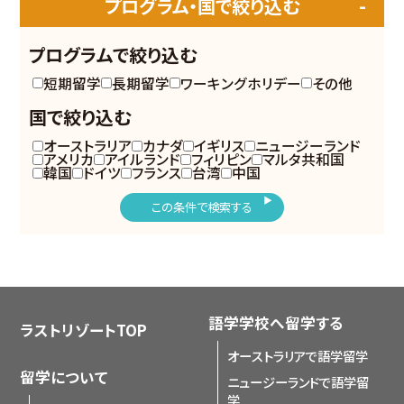
プログラム・国で絞り込む
プログラムで絞り込む
短期留学
長期留学
ワーキングホリデー
その他
国で絞り込む
オーストラリア
カナダ
イギリス
ニュージーランド
アメリカ
アイルランド
フィリピン
マルタ共和国
韓国
ドイツ
フランス
台湾
中国
この条件で検索する
語学学校へ留学する
ラストリゾートTOP
オーストラリアで語学留学
留学について
ニュージーランドで語学留
学