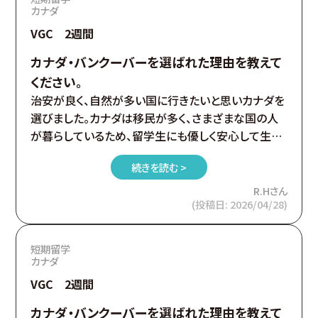
カナダ
VGC 2週間
カナダ・バンクーバーを選ばれた理由を教えて
ください。
治安が良く、自然が多い国に行きたいと思いカナダを
選びました。カナダは移民が多く、さまざまな国の人
が暮らしているため、留学生にも優しく安心して生活
できると聞いたことがきっかけです。またバンクーバー
続きを読む >
は日本人も多いため、一人で留学することに少し不安
を感じていた私にとっては安心できました。
R.Hさん
(投稿日: 2026/04/28)
また、きれいな自然や海、山がある環境にも魅力を感
じました。実際にスタンレーパークやイングリッシュベ
イなど様々な観光名所にもいけました。
短期留学
カナダ
VGC 2週間
カナダ・バンクーバーを選ばれた理由を教えて