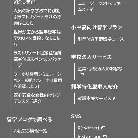
紹介します！
ニュージーランドでファー
ムステイ
人気の語学学校で特別割
引
ラストリゾートだけの特
典はこちら
小中高向け留学プラン
世界が広がる語学留学
語
学力UPを目指すならこち
引率付き季節留学コース
ら
ラストリゾート限定
往復航
学校法人サービス
空券付きスペシャルパッケ
ージ
企業・学校法人のお客様
ワーホリ費用シミュレーシ
ョン
一般的なワーホリ費用
を確認しよう！
語学特化型求人紹介
安心安全な女性向けレジ
就職支援サービス
デンスをご紹介
SNS
留学ブログで調べる
X(twitter)
お役立ち情報一覧
Instagram