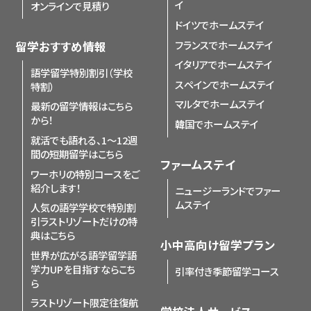
イ
オンラインで見積り
ドイツでホームステイ
フランスでホームステイ
留学おすすめ情報
イタリアでホームステイ
語学留学特別割引（学校
スペインでホームステイ
特割）
マルタでホームステイ
最新の留学情報はこちら
から！
韓国でホームステイ
就活でも語れる、1〜12週
間の短期留学はこちら
ファームステイ
ワーホリの特別コースをご
紹介します！
ニュージーランドでファー
ムステイ
人気の語学学校で特別割
引
ラストリゾートだけの特
典はこちら
小中高向け留学プラン
世界が広がる語学留学
語
学力UPを目指すならこち
引率付き季節留学コース
ら
ラストリゾート限定
往復航