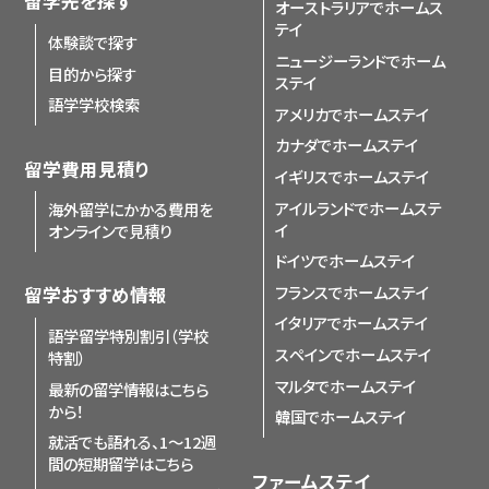
留学先を探す
オーストラリアでホームス
テイ
体験談で探す
ニュージーランドでホーム
目的から探す
ステイ
語学学校検索
アメリカでホームステイ
カナダでホームステイ
留学費用見積り
イギリスでホームステイ
アイルランドでホームステ
海外留学にかかる費用を
イ
オンラインで見積り
ドイツでホームステイ
フランスでホームステイ
留学おすすめ情報
イタリアでホームステイ
語学留学特別割引（学校
スペインでホームステイ
特割）
マルタでホームステイ
最新の留学情報はこちら
から！
韓国でホームステイ
就活でも語れる、1〜12週
間の短期留学はこちら
ファームステイ