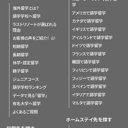
学
海外留学とは？
アメリカで語学留学
語学学校へ留学
カナダで語学留学
ラストリゾートが選ばれる
イギリスで語学留学
理由
アイルランドで語学留学
お客様の声をご紹介！
ドイツで語学留学
短期留学
フランスで語学留学
長期留学
韓国で語学留学
休学・認定留学
フィリピンで語学留学
親子留学
フィジーで語学留学
ジュニアコース
スペインで語学留学
語学学校ランキング
イタリアで語学留学
データで見る「留学」
マルタで語学留学
有名大学へ留学
よくあるご質問
ホームステイ先を探す