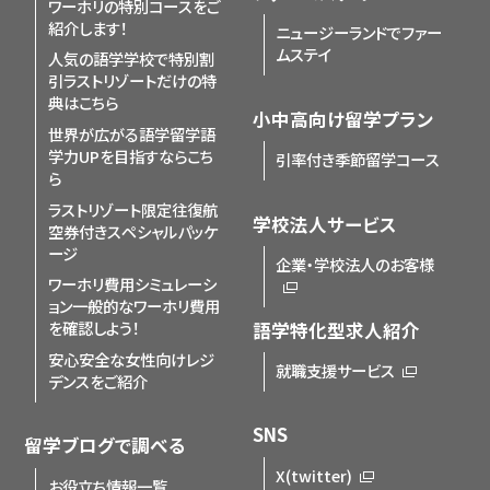
ワーホリの特別コースをご
紹介します！
ニュージーランドでファー
ムステイ
人気の語学学校で特別割
引
ラストリゾートだけの特
典はこちら
小中高向け留学プラン
世界が広がる語学留学
語
学力UPを目指すならこち
引率付き季節留学コース
ら
ラストリゾート限定
往復航
学校法人サービス
空券付きスペシャルパッケ
ージ
企業・学校法人のお客様
ワーホリ費用シミュレーシ
ョン
一般的なワーホリ費用
を確認しよう！
語学特化型求人紹介
安心安全な女性向けレジ
就職支援サービス
デンスをご紹介
SNS
留学ブログで調べる
X(twitter)
お役立ち情報一覧