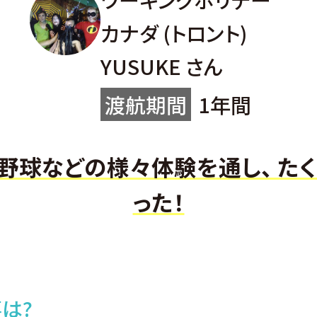
カナダ
(トロント)
YUSUKE さん
渡航期間
1年間
、野球などの様々体験を通し、 た
った！
は?