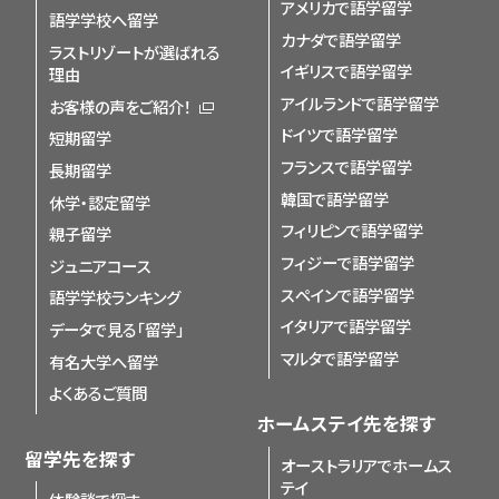
アメリカで語学留学
語学学校へ留学
カナダで語学留学
ラストリゾートが選ばれる
イギリスで語学留学
理由
アイルランドで語学留学
お客様の声をご紹介！
ドイツで語学留学
短期留学
フランスで語学留学
長期留学
韓国で語学留学
休学・認定留学
フィリピンで語学留学
親子留学
フィジーで語学留学
ジュニアコース
スペインで語学留学
語学学校ランキング
イタリアで語学留学
データで見る「留学」
マルタで語学留学
有名大学へ留学
よくあるご質問
ホームステイ先を探す
留学先を探す
オーストラリアでホームス
テイ