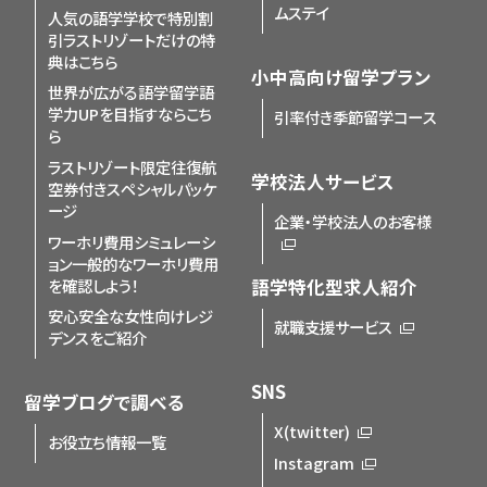
ムステイ
人気の語学学校で特別割
引
ラストリゾートだけの特
典はこちら
小中高向け留学プラン
世界が広がる語学留学
語
学力UPを目指すならこち
引率付き季節留学コース
ら
ラストリゾート限定
往復航
学校法人サービス
空券付きスペシャルパッケ
ージ
企業・学校法人のお客様
ワーホリ費用シミュレーシ
ョン
一般的なワーホリ費用
を確認しよう！
語学特化型求人紹介
安心安全な女性向けレジ
就職支援サービス
デンスをご紹介
SNS
留学ブログで調べる
X(twitter)
お役立ち情報一覧
Instagram