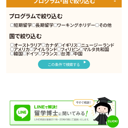
プログラム・国で絞り込む
プログラムで絞り込む
短期留学
長期留学
ワーキングホリデー
その他
国で絞り込む
オーストラリア
カナダ
イギリス
ニュージーランド
アメリカ
アイルランド
フィリピン
マルタ共和国
韓国
ドイツ
フランス
台湾
中国
この条件で検索する