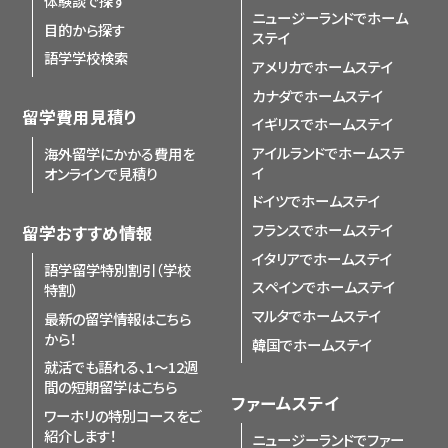
体験談で探す
ニュージーランドでホーム
目的から探す
ステイ
語学学校検索
アメリカでホームステイ
カナダでホームステイ
留学費用見積り
イギリスでホームステイ
アイルランドでホームステ
海外留学にかかる費用を
イ
オンラインで見積り
ドイツでホームステイ
フランスでホームステイ
留学おすすめ情報
イタリアでホームステイ
語学留学特別割引（学校
スペインでホームステイ
特割）
マルタでホームステイ
最新の留学情報はこちら
から！
韓国でホームステイ
就活でも語れる、1〜12週
間の短期留学はこちら
ファームステイ
ワーホリの特別コースをご
紹介します！
ニュージーランドでファー