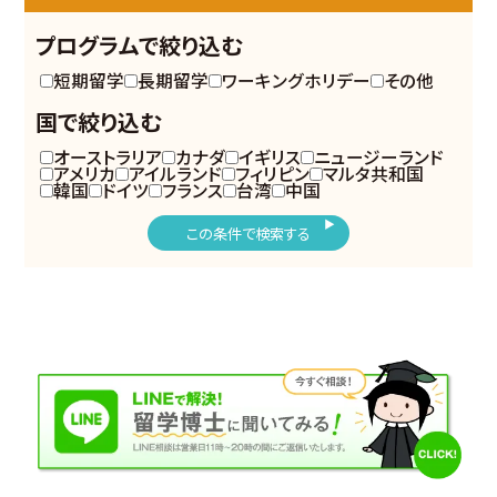
プログラムで絞り込む
短期留学
長期留学
ワーキングホリデー
その他
国で絞り込む
オーストラリア
カナダ
イギリス
ニュージーランド
アメリカ
アイルランド
フィリピン
マルタ共和国
韓国
ドイツ
フランス
台湾
中国
この条件で検索する