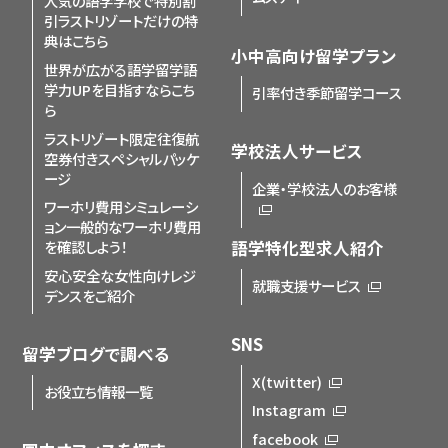
人気の語学学校で特別割
引
ラストリゾートだけの特
典はこちら
小中高向け留学プラン
世界が広がる語学留学
語
学力UPを目指すならこち
引率付き季節留学コース
ら
ラストリゾート限定
往復航
学校法人サービス
空券付きスペシャルパッケ
ージ
企業・学校法人のお客様
ワーホリ費用シミュレーシ
ョン
一般的なワーホリ費用
を確認しよう！
語学特化型求人紹介
安心安全な女性向けレジ
就職支援サービス
デンスをご紹介
SNS
留学ブログで調べる
X(twitter)
お役立ち情報一覧
Instagram
facebook