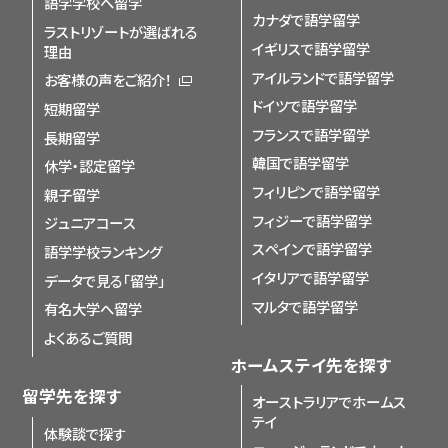
語学学校へ留学
カナダで語学留学
ラストリゾートが選ばれる
イギリスで語学留学
理由
アイルランドで語学留学
お客様の声をご紹介！
ドイツで語学留学
短期留学
フランスで語学留学
長期留学
韓国で語学留学
休学・認定留学
フィリピンで語学留学
親子留学
フィジーで語学留学
ジュニアコース
スペインで語学留学
語学学校ランキング
イタリアで語学留学
データで見る「留学」
マルタで語学留学
有名大学へ留学
よくあるご質問
ホームステイ先を探す
留学先を探す
オーストラリアでホームス
テイ
体験談で探す