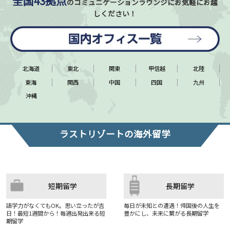
全国43拠点
のコミュニケーションラウンジに
お気軽にお越
しください！
北海道
東北
関東
甲信越
北陸
東海
関西
中国
四国
九州
沖縄
ラストリゾートの海外留学
短期留学
長期留学
語学力がなくてもOK。思い立ったが吉
毎日が未知との遭遇！帰国後の人生を
日！最短1週間から！毎週出発出来る短
豊かにし、未来に繋がる長期留学
期留学