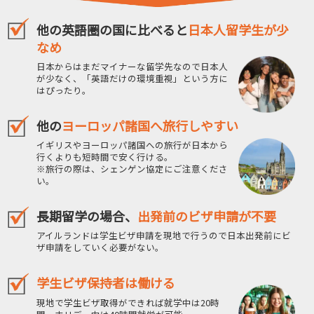
他の英語圏の国に比べると
日本人留学生が少
なめ
日本からはまだマイナーな留学先なので日本人
が少なく、
「英語だけの環境重視」という方に
はぴったり。
他の
ヨーロッパ諸国へ旅行しやすい
イギリスやヨーロッパ諸国への旅行が日本から
行くよりも短時間で安く行ける。
※旅行の際は、シェンゲン協定にご注意くださ
い。
長期留学の場合、
出発前のビザ申請が不要
アイルランドは学生ビザ申請を現地で行うので日本出発前にビ
ザ申請をしていく必要がない。
学生ビザ保持者は働ける
現地で学生ビザ取得ができれば就学中は20時