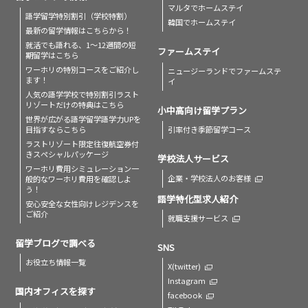
マルタでホームステイ
語学留学特別割引（学校特割）
韓国でホームステイ
最新の留学情報はこちらから！
就活でも語れる、1〜12週間の短
ファームステイ
期留学はこちら
ワーホリの特別コースをご紹介し
ニュージーランドでファームステ
ます！
イ
人気の語学学校で特別割引
ラスト
リゾートだけの特典はこちら
小中高向け留学プラン
世界が広がる語学留学
語学力UPを
目指すならこちら
引率付き季節留学コース
ラストリゾート限定
往復航空券付
きスペシャルパッケージ
学校法人サービス
ワーホリ費用シミュレーション
一
企業・学校法人のお客様
般的なワーホリ費用を確認しよ
う！
語学特化型求人紹介
安心安全な女性向けレジデンスを
ご紹介
就職支援サービス
留学ブログで調べる
SNS
お役立ち情報一覧
X(twitter)
Instagram
国内オフィスを探す
facebook