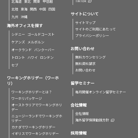
TikTok
北海道
東北
関東
甲信越
北陸
東海
関西
中国
四国
サイトについて
九州
沖縄
サイトマップ
海外オフィスを探す
サイトのご利用にあたって
シドニー
ゴールドコースト
プライバシーポリシー
ケアンズ
メルボルン
お問い合わせ
オークランド
バンクーバー
無料カウンセリング
トロント
ハワイ
ロンドン
無料資料請求
セブ
お問い合わせ
ワーキングホリデー（ワーホ
留学セミナー
リ）
毎月開催オンライン留学セミナー
ワーキングホリデーとは？
ワーホリパッケージ
会社情報
オーストラリアでワーキングホリ
デー
会社情報
ニュージーランドでワーキングホ
海外留学保険勧誘方針
リデー
カナダでワーキングホリデー
採用情報
イギリスでワーキングホリデー