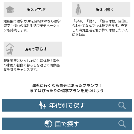
学ぶ
働く
海外で
海外で
短期間で語学力UPを目指すのなら語学
「学ぶ」「働く」「旅＆体験」目的に
留学！憧れの海外生活でモチベーショ
合わせてなんでも体験できます。充実
ンも持続します。
した海外生活を低予算で体験したい人
にお勧め
暮らす
海外で
現地家族といっしょに生活体験！海外
の家庭の普段の暮らしを通じて国際感
覚を養うチャンスです。
海外に行くなら自分にあったプランで！
まずはぴったりの留学プランを見つけよう
年代別で探す
国で探す