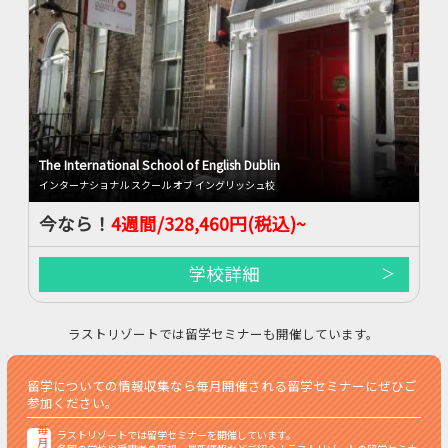
The International School of English Dublin
インターナショナル スクール オブ イングリッシュ校
今なら！
4週間/328,460円(税込)~
学校詳細
ラストリゾートでは留学セミナーも開催しています。
留学についての情報収集なら毎月開催される留学セミナーにぜひご
参加ください。
毎
ラストリゾートでは留学セミナーを開催しています。
月