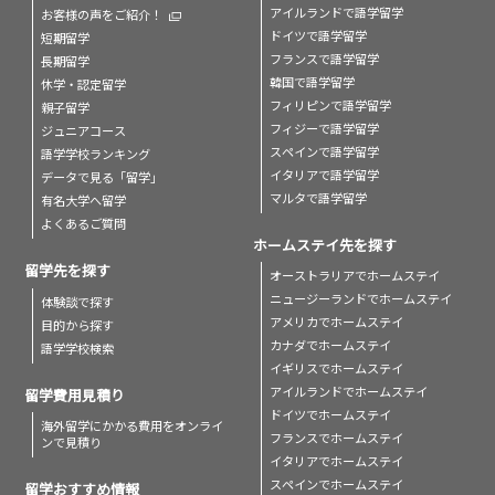
アイルランドで語学留学
お客様の声をご紹介！
ドイツで語学留学
短期留学
フランスで語学留学
長期留学
韓国で語学留学
休学・認定留学
フィリピンで語学留学
親子留学
フィジーで語学留学
ジュニアコース
スペインで語学留学
語学学校ランキング
イタリアで語学留学
データで見る「留学」
マルタで語学留学
有名大学へ留学
よくあるご質問
ホームステイ先を探す
留学先を探す
オーストラリアでホームステイ
ニュージーランドでホームステイ
体験談で探す
アメリカでホームステイ
目的から探す
カナダでホームステイ
語学学校検索
イギリスでホームステイ
アイルランドでホームステイ
留学費用見積り
ドイツでホームステイ
海外留学にかかる費用をオンライ
フランスでホームステイ
ンで見積り
イタリアでホームステイ
スペインでホームステイ
留学おすすめ情報