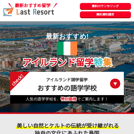
最新おすすめ留学
無料カウンセリング
無料資料請求
最新おすすめ!
アイルランド留学
特
集
アイルランド語学留学
おすすめの語学学校
人気の語学学校を、
特別価格
でご案内します！
美しい自然とケルトの伝統が受け継がれる
独自の文化にあふれた島国