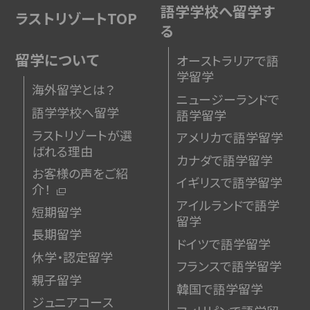
語学学校へ留学す
ラストリゾートTOP
る
留学について
オーストラリアで語
学留学
海外留学とは？
ニュージーランドで
語学学校へ留学
語学留学
ラストリゾートが選
アメリカで語学留学
ばれる理由
カナダで語学留学
お客様の声をご紹
イギリスで語学留学
介！
アイルランドで語学
短期留学
留学
長期留学
ドイツで語学留学
休学・認定留学
フランスで語学留学
親子留学
韓国で語学留学
ジュニアコース