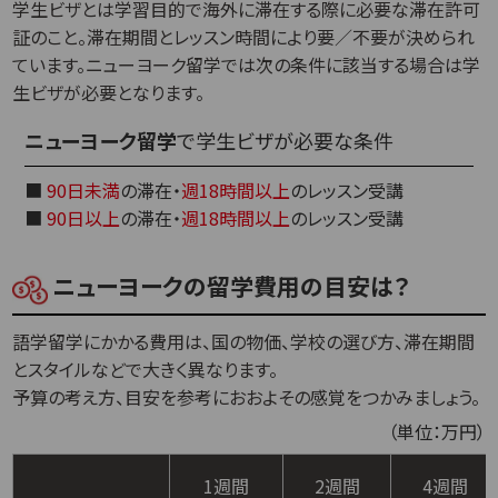
学生ビザとは学習目的で海外に滞在する際に必要な滞在許可
証のこと。滞在期間とレッスン時間により要／不要が決められ
ています。ニューヨーク留学では次の条件に該当する場合は学
生ビザが必要となります。
ニューヨーク留学
で学生ビザが必要な条件
■
90日未満
の滞在・
週18時間以上
のレッスン受講
■
90日以上
の滞在・
週18時間以上
のレッスン受講
ニューヨークの留学費用の目安は？
語学留学にかかる費用は、国の物価、学校の選び方、滞在期間
とスタイルなどで大きく異なります。
予算の考え方、目安を参考におおよその感覚をつかみましょう。
（単位：万円）
1週間
2週間
4週間