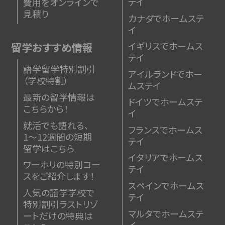
テイ
費用をオンラインで
見積り
カナダでホームステ
イ
イギリスでホームス
留学おすすめ情報
テイ
語学留学特別割引
アイルランドでホー
（学校特割）
ムステイ
最新の留学情報は
ドイツでホームステ
こちらから！
イ
就活でも語れる、
フランスでホームス
1〜12週間の短期
テイ
留学はこちら
イタリアでホームス
ワーホリの特別コー
テイ
スをご紹介します！
スペインでホームス
人気の語学学校で
テイ
特別割引
ラストリゾ
マルタでホームステ
ートだけの特典は
イ