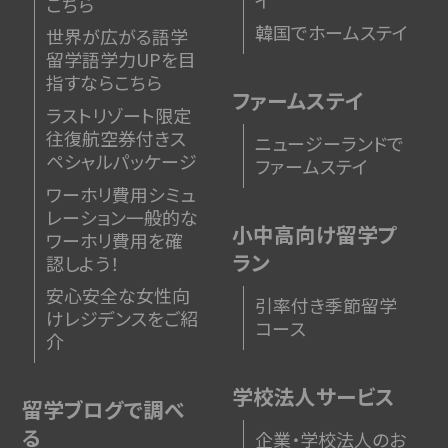
こちら
韓国でホームステイ
世界が広がる語学
留学
語学力UPを目
指すならこちら
ファームステイ
ラストリゾート限定
往復航空券付きス
ニュージーランドで
ペシャルパッケージ
ファームステイ
ワーホリ費用シミュ
レーション
一般的な
小中高向け留学プ
ワーホリ費用を確
ラン
認しよう！
安心安全な女性向
引率付き季節留学
けレジデンスをご紹
コース
介
学校法人サービス
留学ブログで調べ
る
企業・学校法人のお