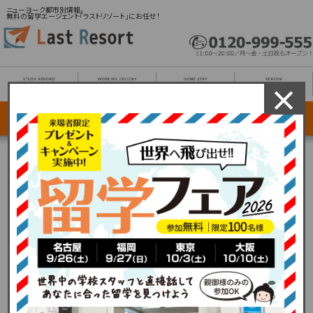
ニューヨーク都市別情報。
無料の留学エージェント「ラストリゾート」にお任せ！
×
カプラン／イーシー／セントジャイルズ etc.
有名語学学校と多数提携！
ニューヨークへ留学
しよう！
ラストリゾートが無料手配いたします！