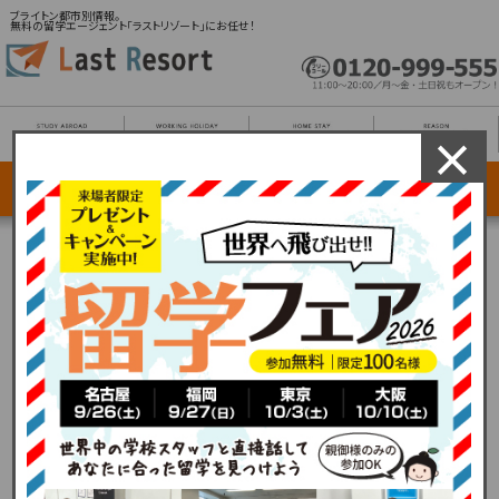
ブライトン都市別情報。
無料の留学エージェント「ラストリゾート」にお任せ！
×
イーシー／ブリティッシュスタディーセンターズ etc.
有名語学学校と多数提携！
ブライトンへ語学留学
しよう！
ラストリゾートが無料手配いたします！