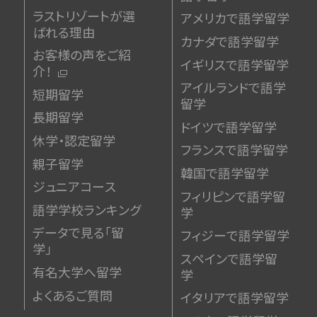
ラストリゾートが選
アメリカで語学留学
ばれる理由
カナダで語学留学
お客様の声をご紹
イギリスで語学留学
介！
アイルランドで語学
短期留学
留学
長期留学
ドイツで語学留学
休学・認定留学
フランスで語学留学
親子留学
韓国で語学留学
ジュニアコース
フィリピンで語学留
語学学校ランキング
学
データで見る「留
フィジーで語学留学
学」
スペインで語学留
有名大学へ留学
学
よくあるご質問
イタリアで語学留学