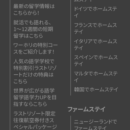
最新の留学情報は
ドイツでホームステ
こちらから！
イ
就活でも語れる、
フランスでホームス
1〜12週間の短期
テイ
留学はこちら
イタリアでホームス
ワーホリの特別コー
テイ
スをご紹介します！
スペインでホームス
人気の語学学校で
テイ
特別割引
ラストリゾ
マルタでホームステ
ートだけの特典は
イ
こちら
韓国でホームステイ
世界が広がる語学
留学
語学力UPを目
指すならこちら
ファームステイ
ラストリゾート限定
往復航空券付きス
ニュージーランドで
ペシャルパッケージ
ファームステイ