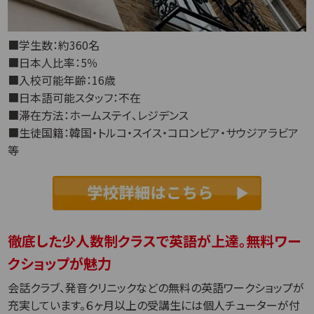
■学生数：約360名
■日本人比率：5％
■入校可能年齢：16歳
■日本語可能スタッフ：不在
■滞在方法：ホームステイ、レジデンス
■生徒国籍：韓国・トルコ・スイス・コロンビア・サウジアラビア
等
徹底した少人数制クラスで英語が上達。無料ワー
クショップが魅力
会話クラブ、発音クリニックなどの無料の英語ワークショップが
充実しています。６ヶ月以上の受講生には個人チューターが付