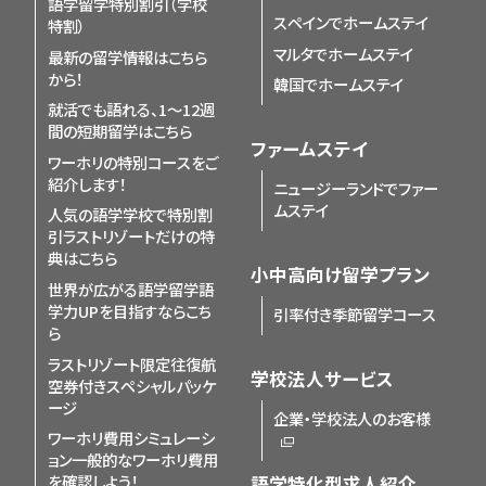
語学留学特別割引（学校
スペインでホームステイ
特割）
マルタでホームステイ
最新の留学情報はこちら
から！
韓国でホームステイ
就活でも語れる、1〜12週
間の短期留学はこちら
ファームステイ
ワーホリの特別コースをご
紹介します！
ニュージーランドでファー
ムステイ
人気の語学学校で特別割
引
ラストリゾートだけの特
典はこちら
小中高向け留学プラン
世界が広がる語学留学
語
学力UPを目指すならこち
引率付き季節留学コース
ら
ラストリゾート限定
往復航
学校法人サービス
空券付きスペシャルパッケ
ージ
企業・学校法人のお客様
ワーホリ費用シミュレーシ
ョン
一般的なワーホリ費用
を確認しよう！
語学特化型求人紹介