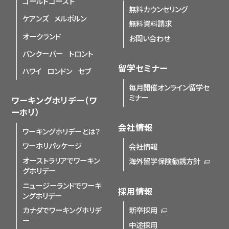
ゴールドコースト
無料カウンセリング
ケアンズ
メルボルン
無料資料請求
オークランド
お問い合わせ
バンクーバー
トロント
留学セミナー
ハワイ
ロンドン
セブ
毎月開催オンライン留学セ
ミナー
ワーキングホリデー（ワ
ーホリ）
会社情報
ワーキングホリデーとは？
ワーホリパッケージ
会社情報
オーストラリアでワーキン
海外留学保険勧誘方針
グホリデー
ニュージーランドでワーキ
採用情報
ングホリデー
カナダでワーキングホリデ
新卒採用
ー
中途採用