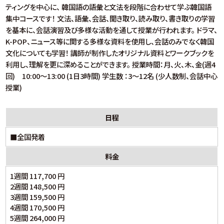
ティングを中心に、 韓国語の語彙と文法を段階に合わせて学ぶ韓国語
集中コースです！ 文法、語彙、会話、聞き取り、読み取り、書き取りの学習
を基本に、会話演習及び多様な活動を通して授業が行われます。 ドラマ、
K-POP、ニュース等に関する多様な資料を使用し、会話のみでなく韓国
文化についても学習！ 講師が制作したオリジナル資料とワークブックを
利用し、理解を更に深めることができます。 授業時間：月、火、木、金(週4
回) 10:00～13:00 (1日3時間) 学生数 ：3～12名 (少人数制、会話中心
授業)
日程
■全国発着
料金
1週間 117,700 円
2週間 148,500 円
3週間 159,500 円
4週間 170,500 円
5週間 264,000 円