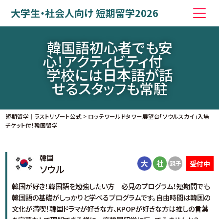
大学生・社会人向け 短期留学2026
韓国語初心者でも安
心！アクティビティ付
学校には日本語が話
せるスタッフも常駐
短期留学｜ラストリゾート公式
>
ロッテワールドタワー展望台「ソウルスカイ」入場
チケット付！韓国留学
韓国
大
社
受付中
親子
ソウル
韓国が好き！韓国語を勉強したい方 必見のプログラム！短期間でも
韓国語の基礎がしっかりと学べるプログラムです。自由時間は韓国の
文化が満喫！韓国ドラマが好きな方、KPOPが好きな方は推しの言葉