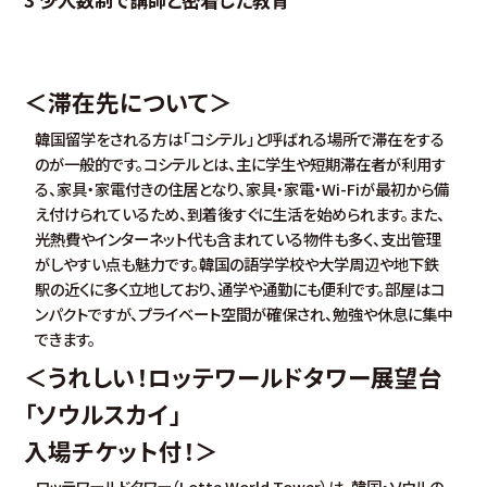
＜滞在先について＞
韓国留学をされる方は「コシテル」と呼ばれる場所で滞在をする
のが一般的です。コシテルとは、主に学生や短期滞在者が利用す
る、家具・家電付きの住居となり、家具・家電・Wi-Fiが最初から備
え付けられているため、到着後すぐに生活を始められます。また、
光熱費やインターネット代も含まれている物件も多く、支出管理
がしやすい点も魅力です。韓国の語学学校や大学周辺や地下鉄
駅の近くに多く立地しており、通学や通勤にも便利です。部屋はコ
ンパクトですが、プライベート空間が確保され、勉強や休息に集中
できます。
＜うれしい！
ロッテワールドタワー展望台
「ソウルスカイ」
入場チケット
付！＞
ロッテワールドタワー（Lotte World Tower）は、韓国・ソウルの