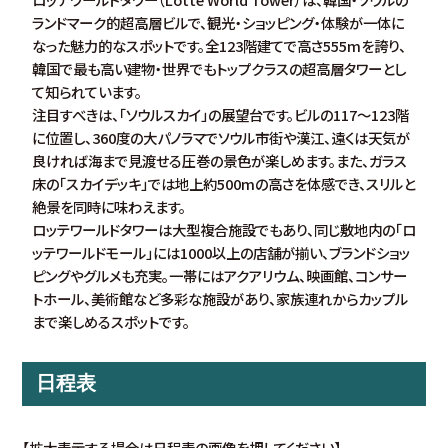
ランドマーク的超高層ビルで、観光・ショッピング・体験が一体に
なった魅力的なスポットです。全123階建てで高さ555mを誇り、
韓国で最も高い建物・世界でもトップクラスの超高層タワーとし
て知られています。
注目すべきは、「ソウルスカイ」の展望台です。ビルの117〜123階
に位置し、360度の大パノラマでソウル市街や漢江、遠くは天気が
良ければ海まで見渡せる圧巻の景色が楽しめます。また、ガラス
床の「スカイデッキ」では地上約500mの高さを体感でき、スリルと
絶景を同時に味わえます。
ロッテワールドタワーは大型複合施設でもあり、同じ敷地内の「ロ
ッテワールドモール」には1000以上の店舗が揃い、ブランドショッ
ピングやグルメも充実。一帯にはアクアリウム、映画館、コンサー
トホール、美術館など多彩な施設があり、家族連れからカップル
まで楽しめるスポットです。
日程表
【拡大表示する場合は日程表の画像を押してください】