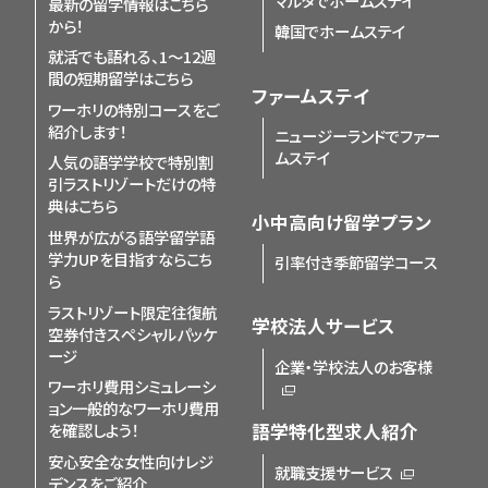
マルタでホームステイ
最新の留学情報はこちら
から！
韓国でホームステイ
就活でも語れる、1〜12週
間の短期留学はこちら
ファームステイ
ワーホリの特別コースをご
紹介します！
ニュージーランドでファー
ムステイ
人気の語学学校で特別割
引
ラストリゾートだけの特
典はこちら
小中高向け留学プラン
世界が広がる語学留学
語
学力UPを目指すならこち
引率付き季節留学コース
ら
ラストリゾート限定
往復航
学校法人サービス
空券付きスペシャルパッケ
ージ
企業・学校法人のお客様
ワーホリ費用シミュレーシ
ョン
一般的なワーホリ費用
を確認しよう！
語学特化型求人紹介
安心安全な女性向けレジ
就職支援サービス
デンスをご紹介