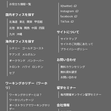
お役立ち情報一覧
X(twitter)
Instagram
国内オフィスを探す
facebook
TikTok
北海道
東北
関東
甲信越
北陸
東海
関西
中国
四国
サイトについて
九州
沖縄
サイトマップ
海外オフィスを探す
サイトのご利用にあたって
シドニー
ゴールドコースト
プライバシーポリシー
ケアンズ
メルボルン
お問い合わせ
オークランド
バンクーバー
無料カウンセリング
トロント
ハワイ
ロンドン
無料資料請求
セブ
お問い合わせ
ワーキングホリデー（ワーホ
留学セミナー
リ）
毎月開催オンライン留学セミナー
ワーキングホリデーとは？
ワーホリパッケージ
会社情報
オーストラリアでワーキングホリ
デー