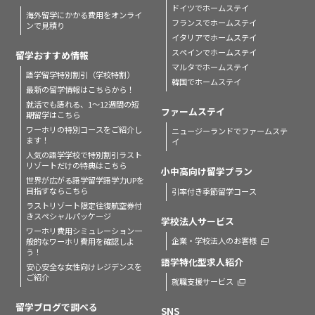
ドイツでホームステイ
海外留学にかかる費用をオンライ
フランスでホームステイ
ンで見積り
イタリアでホームステイ
スペインでホームステイ
留学おすすめ情報
マルタでホームステイ
語学留学特別割引（学校特割）
韓国でホームステイ
最新の留学情報はこちらから！
就活でも語れる、1〜12週間の短
ファームステイ
期留学はこちら
ワーホリの特別コースをご紹介し
ニュージーランドでファームステ
ます！
イ
人気の語学学校で特別割引
ラスト
リゾートだけの特典はこちら
小中高向け留学プラン
世界が広がる語学留学
語学力UPを
目指すならこちら
引率付き季節留学コース
ラストリゾート限定
往復航空券付
きスペシャルパッケージ
学校法人サービス
ワーホリ費用シミュレーション
一
企業・学校法人のお客様
般的なワーホリ費用を確認しよ
う！
語学特化型求人紹介
安心安全な女性向けレジデンスを
ご紹介
就職支援サービス
留学ブログで調べる
SNS