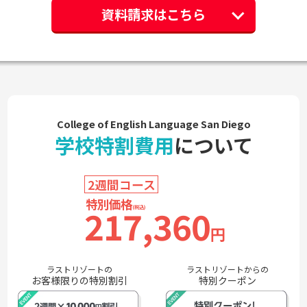
資料請求はこちら
College of English Language San Diego
学校特割費用
について
特別価格
217,360
(税込)
円
ラストリゾートの
ラストリゾートからの
お客様限りの特別割引
特別クーポン