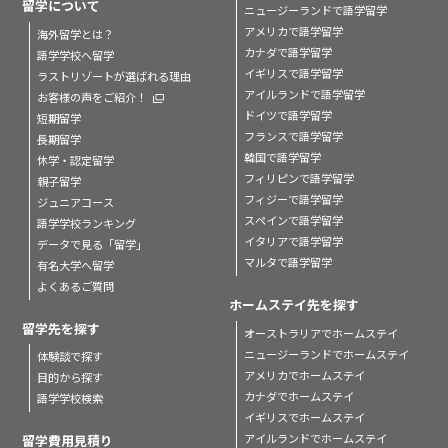
留学について
ニュージーランドで語学留学
アメリカで語学留学
海外留学とは？
カナダで語学留学
語学学校へ留学
イギリスで語学留学
ラストリゾートが選ばれる理由
アイルランドで語学留学
お客様の声をご紹介！
ドイツで語学留学
短期留学
フランスで語学留学
長期留学
韓国で語学留学
休学・認定留学
フィリピンで語学留学
親子留学
フィジーで語学留学
ジュニアコース
スペインで語学留学
語学学校ランキング
イタリアで語学留学
データで見る「留学」
マルタで語学留学
有名大学へ留学
よくあるご質問
ホームステイ先を探す
留学先を探す
オーストラリアでホームステイ
ニュージーランドでホームステイ
体験談で探す
アメリカでホームステイ
目的から探す
カナダでホームステイ
語学学校検索
イギリスでホームステイ
アイルランドでホームステイ
留学費用見積り