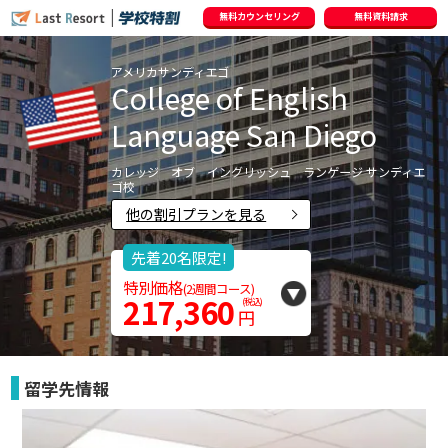
無料カウンセリング
無料資料請求
アメリカ
サンディエゴ
College of English
Language San Diego
カレッジ オブ イングリッシュ ランゲージ サンディエ
ゴ校
他の割引プランを見る
先着20名限定!
特別価格
217,360
円
留学先情報