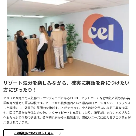
リゾート気分を楽しみながら、確実に英語を身につけたい
方にぴったり！
アメリカ西海岸の人気都市・サンディエゴにあるCELは、アットホームな雰囲気と質の高い英
語教育が魅力の語学学校です。ビーチから徒歩圏内という最高のロケーションで、リラックス
した環境の中、効果的に英語力を伸ばすことができます。少人数制クラスによる丁寧な指導
や、国際色豊かな学生との交流、アクティビティも充実しており、語学だけでなくアメリカ文
化もたっぷり体験できます。留学初心者から本格派まで、幅広いニーズに応えるプログラムが
用意されています。
この学校について詳しく見る