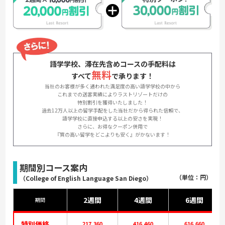
語学学校、滞在先含めコースの手配料は
無料
すべて
で承ります！
当社のお客様が多く通われた満足度の高い語学学校の中から
これまでの送客実績によりラストリゾートだけの
特別割引を獲得いたしました！
過去12万人以上の留学手配をした当社だから得られた信頼で、
語学学校に直接申込する以上の安さを実現！
さらに、お得なクーポン併用で
『質の高い留学をどこよりも安く』がかないます！
期間別コース案内
（単位：円）
（
College of English Language San Diego
）
2週間
4週間
6週間
期間
特別価格
217,360
416,460
616,660