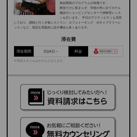
独自開発のプログラムが特徴です。
教室だけに留まらず、学校の外に出てホテル
施設やショッピングセンターで体験型レッス
ンも行います。 平日のアクティビティも充実
しており、講師と行く夕食レストラン、カフェトーキング、ボキャブラリーレ
ッスンなど、英語を実践的に話す機会も多くあります。
滞在費
滞在期間
3泊4日～
料金
※滞在スタイルはホテルとなります。