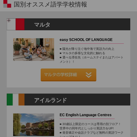
国別オススメ語学学校情報
マルタ
easy SCHOOL OF LANGUAGE
■ 陽光が降り注ぐ地中海で英語力の向上
■ マルタの多様な文化的に触れる
■ 選べる滞在先（ホームステイまたはアパート
メント）！
アイルランド
EC English Language Centres
■ 30歳以上限定のコースは専用の別フロア！
世界中の同年代としっかり英語力をUP!
■ 発音矯正や会話クラブなど無料の英語ワーク
ショップあり！