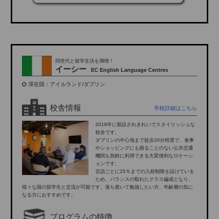
同世代と留学生活を満喫！
イーシー
EC English Language Centres
滞在国：アイルランド/ダブリン
校舎情報
学校詳細はこちら
2018年に新設されきれいでスタイリッシュな
校舎です。
ダブリンの中心地まで徒歩20分程度で、食事
やショッピングにも困ることのない公共交通
機関も気軽に利用できる大変便利なロケーシ
ョンです。
言語ごとに25％までの入校制限を設けている
ため、バランスの取れたクラス編成となり、
様々な国の留学生と交流が可能です。落ち着いて勉強したい方、年齢層の気に
なる方におすすめです。
プログラムの特徴