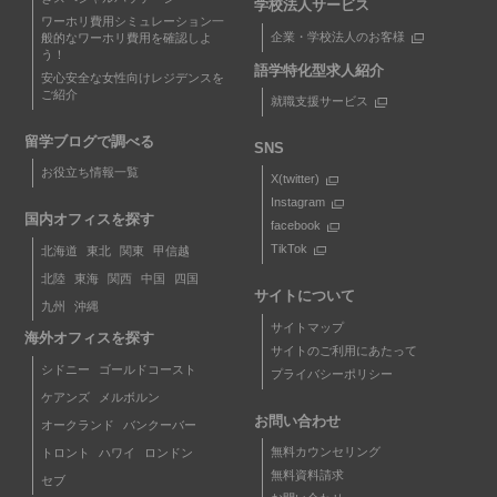
学校法人サービス
ワーホリ費用シミュレーション
一
企業・学校法人のお客様
般的なワーホリ費用を確認しよ
う！
語学特化型求人紹介
安心安全な女性向けレジデンスを
ご紹介
就職支援サービス
留学ブログで調べる
SNS
お役立ち情報一覧
X(twitter)
Instagram
国内オフィスを探す
facebook
TikTok
北海道
東北
関東
甲信越
北陸
東海
関西
中国
四国
サイトについて
九州
沖縄
サイトマップ
海外オフィスを探す
サイトのご利用にあたって
シドニー
ゴールドコースト
プライバシーポリシー
ケアンズ
メルボルン
お問い合わせ
オークランド
バンクーバー
無料カウンセリング
トロント
ハワイ
ロンドン
無料資料請求
セブ