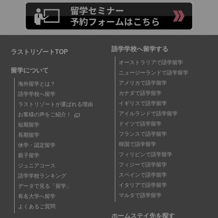
語学学校へ留学する
ラストリゾートTOP
オーストラリアで語学留学
留学について
ニュージーランドで語学留学
アメリカで語学留学
海外留学とは？
カナダで語学留学
語学学校へ留学
イギリスで語学留学
ラストリゾートが選ばれる理由
アイルランドで語学留学
お客様の声をご紹介！
ドイツで語学留学
短期留学
フランスで語学留学
長期留学
韓国で語学留学
休学・認定留学
フィリピンで語学留学
親子留学
フィジーで語学留学
ジュニアコース
スペインで語学留学
語学学校ランキング
イタリアで語学留学
データで見る「留学」
マルタで語学留学
有名大学へ留学
よくあるご質問
ホームステイ先を探す