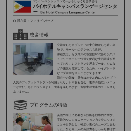
マンツーマンレッスンで一からじっくり語学習得
バイホテルキャンパスランゲージセンタ
ー
Bai Hotel Campus Language Center
滞在国：フィリピン/セブ
校舎情報
空港からもセブシティの中心地からも近い立
地で、モールへのアクセスも良好。
滞在先は、セブ最大の客室数668室のラグジ
ュアリーホテルで快適で便利な生活環境が整
っており、レストランや屋上プール、ジムな
どの施設も充実しているため、ハイグレード
なセブ留学を送ることができます。
滞在中の朝食・昼食はホテル内にあるセブで
人気のブッフェレストランを利用となり、日本食も含む、世界の幅広いメニュ
ーが並び、毎日バランスよく、食事を楽しめます。留学中の食事のストレスも
ありません。
プログラムの特徴
英語力向上に必要な４技能を効率的に学び、
実践的なコミュニケーション力を身につける
ことを目的とし、幅広い世代のニーズに合わ
せた、ひとり一人の英語力をしっかり伸ばす