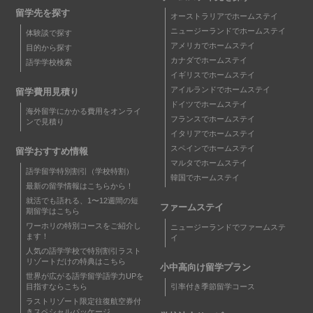
留学先を探す
オーストラリアでホームステイ
ニュージーランドでホームステイ
体験談で探す
アメリカでホームステイ
目的から探す
カナダでホームステイ
語学学校検索
イギリスでホームステイ
アイルランドでホームステイ
留学費用見積り
ドイツでホームステイ
海外留学にかかる費用をオンライ
フランスでホームステイ
ンで見積り
イタリアでホームステイ
スペインでホームステイ
留学おすすめ情報
マルタでホームステイ
語学留学特別割引（学校特割）
韓国でホームステイ
最新の留学情報はこちらから！
就活でも語れる、1〜12週間の短
ファームステイ
期留学はこちら
ワーホリの特別コースをご紹介し
ニュージーランドでファームステ
ます！
イ
人気の語学学校で特別割引
ラスト
リゾートだけの特典はこちら
小中高向け留学プラン
世界が広がる語学留学
語学力UPを
目指すならこちら
引率付き季節留学コース
ラストリゾート限定
往復航空券付
きスペシャルパッケージ