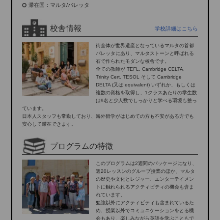
滞在国：マルタ/バレッタ
校舎情報
学校詳細はこちら
街全体が世界遺産となっているマルタの首都
バレッタにあり、マルタストーンと呼ばれる
石で作られたモダンな校舎です。
全ての教師が TEFL, Cambridge CELTA,
Trinity Cert. TESOL そして Cambridge
DELTA (又は equivalent) いずれか、もしくは
複数の資格を取得し、1クラスあたりの学生数
は9名と少人数でしっかりと学べる環境も整っ
ています。
日本人スタッフも常勤しており、海外留学がはじめての方も不安がある方でも
安心して滞在できます。
プログラムの特徴
このプログラムは2週間のパッケージになり、
週20レッスンのグループ授業のほか、マルタ
の歴史や文化とレジャー、エンターテイメン
トに触れられるアクティビティの機会も含ま
れています。
勉強以外にアクティビティも含まれているた
め、授業以外でコミュニケーションをとる機
会もあり、楽しみながら英語を学ぶこともで