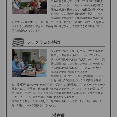
にも校舎を構えています。2019年には3校と
もブリティッシュ・カウンシルの学校評価で
優れた成績を収めており、信頼度の高い学校
の一つです。講師全員の経歴も豊富で、イギ
リス国内や他国でも長年英語教師を務めてき
た先生ばかりです。イースト校とチェスター校では、50歳以上のコースを30年
以上にわたり開講しており、年齢を気にせず安心して受講できる環境とプログ
ラムが提供されています。
プログラムの特徴
少人数のフレンドリーなグループでの英語の
授業と、ガイド付きのソーシャルアクティビ
ティや1日観光の含まれた人気コースです。英
語の授業だけでなく美しいチェスターの街と
その周辺地域を訪れる中でリスニング力や、
英語を話す事に自信をつけます。
午前中は、週に20レッスン(15時間)、レベル
に合わせた50歳以上のクラスで英語を勉強
し、週3回午後のソーシャルアクティビティでは街散策、アフタヌーンティーや
歴史あるパブを訪れ、週末は北ウェールズやピークディストリクトの美しい国
立公園やリバプール、マンチェスター等近郊の都市を訪れます。先生が午後の
アクティビティと週末の遠足に同行するので安心です。
世界中から集まった大人向けに、毎年春から秋にかけて、4月、5月、6月、8
月、9月にコースが開講されています。
滞在費