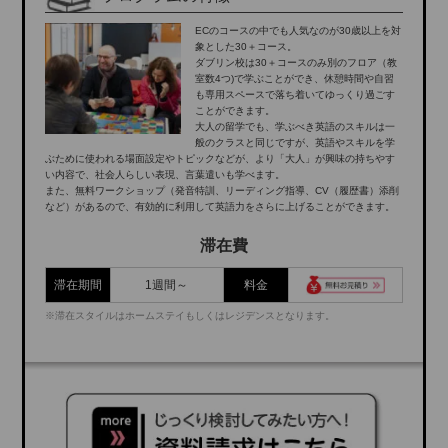
ECのコースの中でも人気なのが30歳以上を対
象とした30＋コース。
ダブリン校は30＋コースのみ別のフロア（教
室数4つ)で学ぶことができ、休憩時間や自習
も専用スペースで落ち着いてゆっくり過ごす
ことができます。
大人の留学でも、学ぶべき英語のスキルは一
般のクラスと同じですが、英語やスキルを学
ぶために使われる場面設定やトピックなどが、より「大人」が興味の持ちやす
い内容で、社会人らしい表現、言葉遣いも学べます。
また、無料ワークショップ（発音特訓、リーディング指導、CV（履歴書）添削
など）があるので、有効的に利用して英語力をさらに上げることができます。
滞在費
滞在期間
1週間～
料金
※滞在スタイルはホームステイもしくはレジデンスとなります。