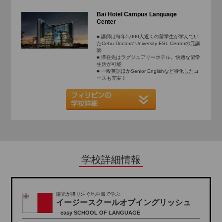
Bai Hotel Campus Language
Center
■ 講師は毎年5,000人近くの留学生が学んでい
たCebu Doctors‘ University ESL Centerの元講
師
■ 滞在先はラグジュアリーホテル。快適な留学
生活が可能
■ 一般英語ほかSenior Englishなど特化したコ
ースも充実！
学校詳細情報
陽光が降り注ぐ地中海で学ぶ
イージースクールオブイングリッシュ
easy SCHOOL OF LANGUAGE