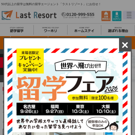
50代以上の留学は無料の留学エージェント「ラストリゾート」にお任せ！
×
50代以上の留学
語学や趣味、異文化交流、観光など海外生活をとことん満喫！
時間ができた今だからこそ、満足いくまでやりたいこと
を。
旅行だけでは体験できないことに挑戦！
留学は「学生」だけのものではありません。単に海外旅行や観光ではなく、＋αを加えたひと味
違う時間を過ごされたい方が年々増えています。海外での文化体験や異文化交流はもちろん、日
本で楽しんでいる趣味やお稽古事を海外でも体験してみましょう。「昔から海外に憧れていた」
「海外での生活を満喫したい」「海外で資格を取得したい」など、今こそ留学に行ってみません
か？