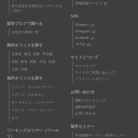
就職支援サービス
安心安全な女性向けレジデンスを
ご紹介
SNS
留学ブログで調べる
X(twitter)
Instagram
お役立ち情報一覧
facebook
TikTok
国内オフィスを探す
北海道
東北
関東
甲信越
サイトについて
北陸
東海
関西
中国
四国
サイトマップ
九州
沖縄
サイトのご利用にあたって
海外オフィスを探す
プライバシーポリシー
シドニー
ゴールドコースト
お問い合わせ
ケアンズ
メルボルン
無料カウンセリング
オークランド
バンクーバー
無料資料請求
トロント
ハワイ
ロンドン
お問い合わせ
セブ
留学セミナー
ワーキングホリデー（ワーホ
毎月開催オンライン留学セミナー
リ）