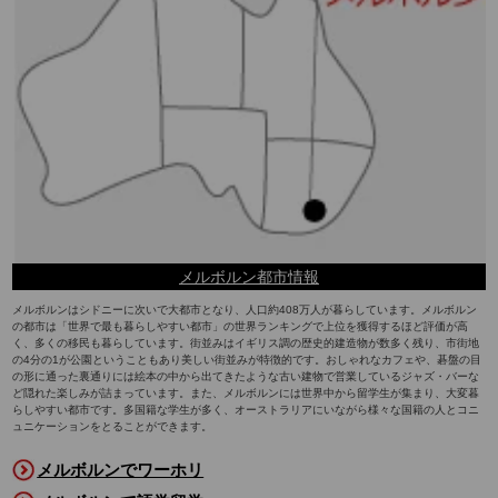
メルボルン都市情報
メルボルンはシドニーに次いで大都市となり、人口約408万人が暮らしています。メルボルン
の都市は「世界で最も暮らしやすい都市」の世界ランキングで上位を獲得するほど評価が高
く、多くの移民も暮らしています。街並みはイギリス調の歴史的建造物が数多く残り、市街地
の4分の1が公園ということもあり美しい街並みが特徴的です。おしゃれなカフェや、碁盤の目
の形に通った裏通りには絵本の中から出てきたような古い建物で営業しているジャズ・バーな
ど隠れた楽しみが詰まっています。また、メルボルンには世界中から留学生が集まり、大変暮
らしやすい都市です。多国籍な学生が多く、オーストラリアにいながら様々な国籍の人とコニ
ュニケーションをとることができます。
メルボルンでワーホリ