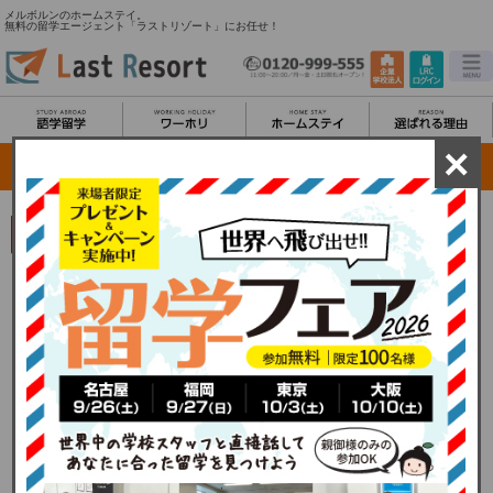
メルボルンのホームステイ。
無料の留学エージェント「ラストリゾート」にお任せ！
×
日本では考えられないような異文化を体験できるチャンス
ホストファミリーと多数提携！
メルボルンでホームステイをしよう！
ラストリゾートが無料手配致します！
メルボルンの「ホームステイ」事情
メルボルンでホームステイ滞在の場合、ホームステイ先から語学学校まで一般的に約
50分程度かかると言われています。この移動時間を長く感じるかもしれませんが、メ
ルボルンでは一般的で、トラムに乗ってメルボルンのお洒落な街並みを楽しんだり、
移動中に読書をしたりと、学生も通学時間を楽しんでいます。また、メルボルンの人
たちは、弱い者に優しい“フェア精神”溢れる方が多いと言われています。多くの移民
が共同しているメルボルンですので、性別や人種は関係ないのはもちろんのこと、留