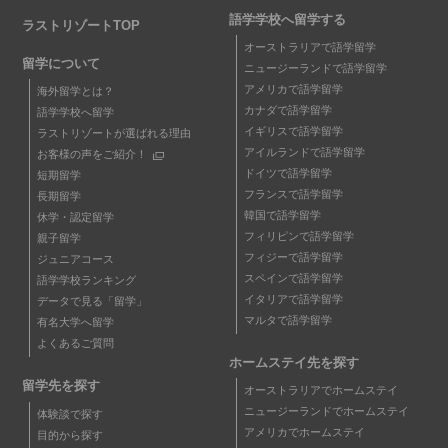
語学学校へ留学する
ラストリゾートTOP
オーストラリアで語学留学
留学について
ニュージーランドで語学留学
アメリカで語学留学
海外留学とは？
カナダで語学留学
語学学校へ留学
イギリスで語学留学
ラストリゾートが選ばれる理由
アイルランドで語学留学
お客様の声をご紹介！
ドイツで語学留学
短期留学
フランスで語学留学
長期留学
韓国で語学留学
休学・認定留学
フィリピンで語学留学
親子留学
フィジーで語学留学
ジュニアコース
スペインで語学留学
語学学校ランキング
イタリアで語学留学
データで見る「留学」
マルタで語学留学
有名大学へ留学
よくあるご質問
ホームステイ先を探す
留学先を探す
オーストラリアでホームステイ
ニュージーランドでホームステイ
体験談で探す
アメリカでホームステイ
目的から探す