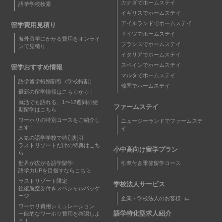
カナダでホームステイ
語学学校検索
イギリスでホームステイ
アイルランドでホームステイ
留学費用見積り
ドイツでホームステイ
海外留学にかかる費用をオンライ
フランスでホームステイ
ンで見積り
イタリアでホームステイ
スペインでホームステイ
留学おすすめ情報
マルタでホームステイ
語学留学特別割引（学校特割）
韓国でホームステイ
最新の留学情報はこちらから！
就活でも語れる、1〜12週間の短
ファームステイ
期留学はこちら
ワーホリの特別コースをご紹介し
ニュージーランドでファームステ
ます！
イ
人気の語学学校で特別割引
ラストリゾートだけの特典はこち
小中高向け留学プラン
ら
世界が広がる語学留学
引率付き季節留学コース
語学力UPを目指すならこちら
ラストリゾート限定
学校法人サービス
往復航空券付きスペシャルパッケ
ージ
企業・学校法人のお客様
ワーホリ費用シミュレーション
語学特化型求人紹介
一般的なワーホリ費用を確認しよ
う！