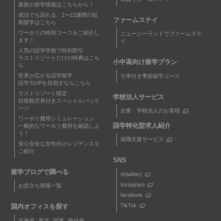
最新の留学情報はこちらから！
就活でも語れる、1〜12週間の短
ファームステイ
期留学はこちら
ワーホリの特別コースをご紹介し
ニュージーランドでファームステ
ます！
イ
人気の語学学校で特別割引
ラストリゾートだけの特典はこち
小中高向け留学プラン
ら
世界が広がる語学留学
引率付き季節留学コース
語学力UPを目指すならこちら
ラストリゾート限定
学校法人サービス
往復航空券付きスペシャルパッケ
ージ
企業・学校法人のお客様
ワーホリ費用シミュレーション
語学特化型求人紹介
一般的なワーホリ費用を確認しよ
う！
就職支援サービス
安心安全な女性向けレジデンスを
ご紹介
SNS
留学ブログで調べる
X(twitter)
Instagram
お役立ち情報一覧
facebook
TikTok
国内オフィスを探す
北海道
東北
関東
甲信越