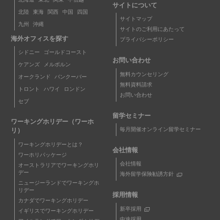
サイトについて
北陸
東海
関西
中国
四国
サイトマップ
九州
沖縄
サイトのご利用にあたって
海外オフィスを探す
プライバシーポリシー
シドニー
ゴールドコースト
お問い合わせ
ケアンズ
メルボルン
無料カウンセリング
オークランド
バンクーバー
無料資料請求
トロント
ハワイ
ロンドン
お問い合わせ
セブ
留学セミナー
ワーキングホリデー（ワーホ
毎月開催オンライン留学セミナー
リ）
ワーキングホリデーとは？
会社情報
ワーホリパッケージ
会社情報
オーストラリアでワーキングホリ
デー
海外留学保険勧誘方針
ニュージーランドでワーキングホ
リデー
採用情報
カナダでワーキングホリデー
新卒採用
イギリスでワーキングホリデー
中途採用