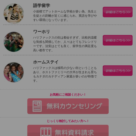
語学留学
小規模でアットホームな学校が多い為、先生と
生徒との距離が近くに感じられ、英語を学びや
すい環境になっています。
ワーホリ
ハリファックスの街は都会すぎず、比較的温暖
な気候も関係してか、人々はとてもフレンドリ
ーです。治安はとても良く、留学生の満足度も
高い都市です。
ホームステイ
ハリファックスは移民の少ない街ということも
あり、ホストファミリーの大半が生まれも育ち
もカナダのカナディアン家庭が多いのが特徴で
す。
お気軽にご相談ください！
じっくり検討してみたい方へ！