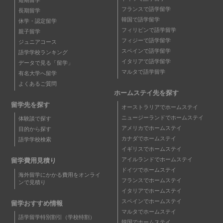
フランスで語学留学
長期留学
韓国で語学留学
休学・認定留学
フィリピンで語学留学
親子留学
フィジーで語学留学
ジュニアコース
スペインで語学留学
語学学校ランキング
イタリアで語学留学
データで見る「留学」
マルタで語学留学
有名大学へ留学
よくあるご質問
ホームステイ先を探す
留学先を探す
オーストラリアでホームステイ
ニュージーランドでホームステイ
体験談で探す
アメリカでホームステイ
目的から探す
カナダでホームステイ
語学学校検索
イギリスでホームステイ
アイルランドでホームステイ
留学費用見積り
ドイツでホームステイ
海外留学にかかる費用をオンライ
フランスでホームステイ
ンで見積り
イタリアでホームステイ
スペインでホームステイ
留学おすすめ情報
マルタでホームステイ
語学留学特別割引（学校特割）
韓国でホームステイ