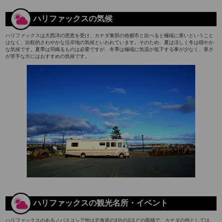
ハリファックスの気候
ハリファックスは大西洋の恩恵を受け、カナダ東部の他都市と比べると極端に寒いということ
はなく、比較的さわやかな沿岸地の気候といわれています。そのため、夏は涼しく冬は穏やか
な気候です。夏季は羽織るものは必要ですが、冬季は極端に気温が低下する事が少なく、寒さ
が苦手な方にはおすすめの気候です。
ハリファックスの観光名所・イベント
ハリファックスのあるノバスコシア州は北海道の3分の2ほどの面積で、カナダの州としては、