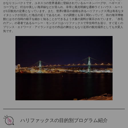
かなりコンパクトです。ユネスコの世界遺産に登録されているルーネンバーグや、ペギーズ・
コーブなど、灯台や美しい海岸線などが見られ、非常に風光明媚な通称ライトハウス・ルート
が1日観光の定番となっています。また、世界2番目の規模を誇るハリファックス湾は有名なタ
イタニックが沈没した地点の近くであるため、その調査にも深く関わっていて、街の海洋博物
館にはその当時の様子を細かく知ることができるよう大量の資料が展示されています。「赤毛
のアン」の著者であるルーシー・モンゴメリはハリファックスで学生時代を送り、すぐ近くの
プリンス・エドワード・アイランドはその作品の舞台ともなり近郊の観光場所としても大変人
気です。
ハリファックスの目的別プログラム紹介