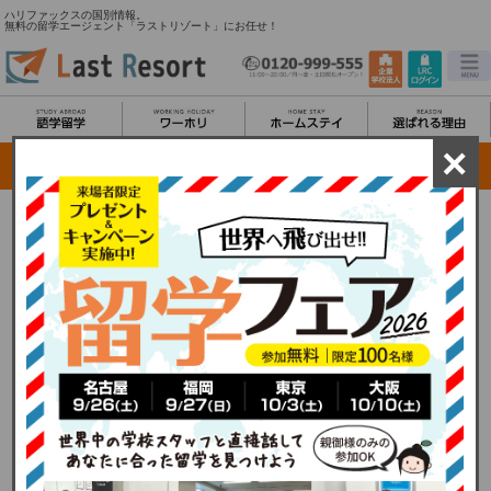
ハリファックスの国別情報。
無料の留学エージェント「ラストリゾート」にお任せ！
×
ハリファックス留学/都市情報
ハリファックスは自然が豊かで大変美しい港街として知られており、大学やカレッジ
が多く、人口の約半分ほどが学生であるというのも大きな特徴です。海沿いの都市な
のでマリンスポーツを楽しめるのはもちろん、雄大な自然を全身で感じることができ
るアクティビティがあることも大きな魅力です。都会の喧騒を離れ、のんびりとした
雰囲気や綺麗な街並みの中で英語を学びたい留学生にはぴったりのハリファックス。
移民が人口の多くを占めるカナダの他都市と比較すると、ハリファックスは移民が人
口の 10%以下と大変少ないです。それに比例して、英語を第一言語とする人口も同様
に 90% 以上で、他都市に比べ英語環境がさらに整っています。