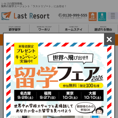
シカゴの国別情報。
無料の留学エージェント「ラストリゾート」にお任せ！
×
シカゴ留学/都市情報
古き良きアメリカの近代的歴史を感じさせる中西南部最大の都市シカゴ。ニューヨー
ク、ロサンゼルスに続くアメリカ三大都市でありながら日本での知名度は比較的低い
です。1871年のシカゴ大火による、ほとんどの公共建築の焼失は、シカゴの計画都市
化、新都市計画の幕開けになり、シカゴは建築家たちの格好の市場となった歴史があ
ります。その為、シカゴの街に立ち並ぶ煉瓦や石造りの近代建築の美しい街並みに驚
かされることでしょう。その一方で日本最大の湖である琵琶湖86個分の大きさと言わ
れるミシガン湖も少し足をのばせば行けることから自然溢れる街としても知られてい
ます。富裕層が作った文化と貧困層が作った文化が融合する街でアートや音楽を通じ
て歴史を感じることもできるのもこの都市ならではの特徴です。