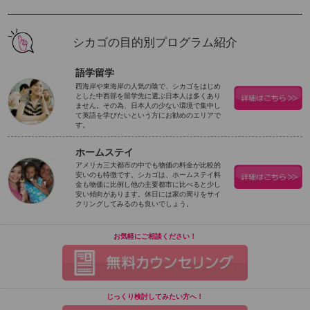
シカゴの目的別プログラム紹介
語学留学
西海岸や東海岸の人気の陰で、シカゴをはじめ
とした中西部を留学先に選ぶ日本人は多くあり
ません。その為、日本人の少ない環境で集中し
て英語を学びたいという方にお勧めのエリアで
す。
ホームステイ
アメリカ三大都市の中でも物価の料金が比較的
安いのも特徴です。シカゴは、ホームステイ料
金も物価に比例し他の主要都市に比べると少し
安い傾向があります。休日には家の周りをサイ
クリングしてみるのも良いでしょう。
お気軽にご相談ください！
じっくり検討してみたい方へ！