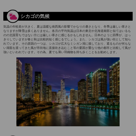
シカゴの気候
気温の年較差が大きく、夏は温暖な南西風の影響でかなりの暑さとなり、冬季は厳しい寒さと
なりますが降雪は多くありません。各月の平均気温は日本の東北や北海道南部と似てはいるも
のの北国育ちではない方には厳しい寒さに感じるかもしれません。日本のように四季が、はっ
きりしていますが春と秋は比較的短く感じるでしょう。また、シカゴは風が強い街として知ら
れています。その原因の一つは、シカゴが広大なミシガン湖に接しており、遮るものが何もな
い湖面を渡ってきた風が市街地に直接吹き込むこと等の要因が重なり他の都市と比較して風が
強いといわれています。その為、夏でも薄い羽織物を持ち歩くことをお勧めします。