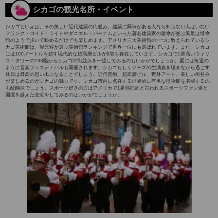
シカゴの観光名所・イベント
シカゴといえば、その美しい近代建築の街並み。建築に興味がある人なら知らない人はいない
フランク・ロイド・ライトやダニエル・バーナムといった著名建築家の建物が並ぶ風景は博物
館のようで歩いて眺めるだけでも楽しめます。アメリカ三大美術館の一つに数えられているシ
カゴ美術館は、観光客が選ぶ美術館ランキングで世界一位にも選ばれています。また、シカゴ
には100メートルを超す現代的な超高層ビルが9塔も存在しています。シカゴで1番高いウィリ
ス・タワーの103階からシカゴの街並みを一望してみるのもいかがでしょうか。夏には毎週の
ように音楽フェスティバルも開催されます。シカゴらしくジャズの生演奏を聴きながら過ごす
休日は最高の思い出になることでしょう。近代芸術、超高層ビル、野外アート、美しい街並み
が楽しめるのがシカゴの魅力です。シカゴ市内に点在する世界的に有名な博物館を堪能するの
も醍醐味でしょう。スポーツ好きの方はアメリカで1番熱狂的と言われるスポーツファン達と
国境を越えた交流をしてみるのはいかがでしょうか。