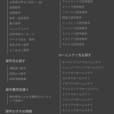
アイルランドで語学留学
お客様の声をご紹介！
ドイツで語学留学
短期留学
フランスで語学留学
長期留学
韓国で語学留学
休学・認定留学
フィリピンで語学留学
親子留学
フィジーで語学留学
ジュニアコース
スペインで語学留学
語学学校ランキング
イタリアで語学留学
データで見る「留学」
マルタで語学留学
有名大学へ留学
よくあるご質問
ホームステイ先を探す
留学先を探す
オーストラリアでホームステイ
ニュージーランドでホームステイ
体験談で探す
アメリカでホームステイ
目的から探す
カナダでホームステイ
語学学校検索
イギリスでホームステイ
アイルランドでホームステイ
留学費用見積り
ドイツでホームステイ
海外留学にかかる費用をオンライ
フランスでホームステイ
ンで見積り
イタリアでホームステイ
スペインでホームステイ
留学おすすめ情報