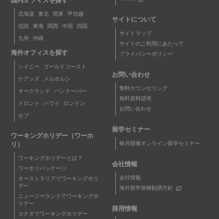
国内オフィスを探す
北海道
東北
関東
甲信越
サイトについて
北陸
東海
関西
中国
四国
サイトマップ
九州
沖縄
サイトのご利用にあたって
海外オフィスを探す
プライバシーポリシー
シドニー
ゴールドコースト
お問い合わせ
ケアンズ
メルボルン
無料カウンセリング
オークランド
バンクーバー
無料資料請求
トロント
ハワイ
ロンドン
お問い合わせ
セブ
留学セミナー
ワーキングホリデー（ワーホ
毎月開催オンライン留学セミナー
リ）
ワーキングホリデーとは？
会社情報
ワーホリパッケージ
会社情報
オーストラリアでワーキングホリ
デー
海外留学保険勧誘方針
ニュージーランドでワーキングホ
リデー
採用情報
カナダでワーキングホリデー