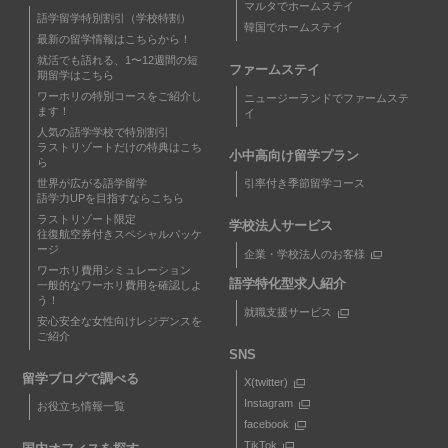
マルタでホームステイ
語学留学特別割引（学校特割）
韓国でホームステイ
最新の留学情報はこちらから！
就活でも語れる、1〜12週間の短
ファームステイ
期留学はこちら
ワーホリの特別コースをご紹介し
ニュージーランドでファームステ
ます！
イ
人気の語学学校で特別割引
ラストリゾートだけの特典はこち
小中高向け留学プラン
ら
世界が広がる語学留学
引率付き季節留学コース
語学力UPを目指すならこちら
ラストリゾート限定
学校法人サービス
往復航空券付きスペシャルパッケ
ージ
企業・学校法人のお客様
ワーホリ費用シミュレーション
語学特化型求人紹介
一般的なワーホリ費用を確認しよ
う！
就職支援サービス
安心安全な女性向けレジデンスを
ご紹介
SNS
留学ブログで調べる
X(twitter)
Instagram
お役立ち情報一覧
facebook
TikTok