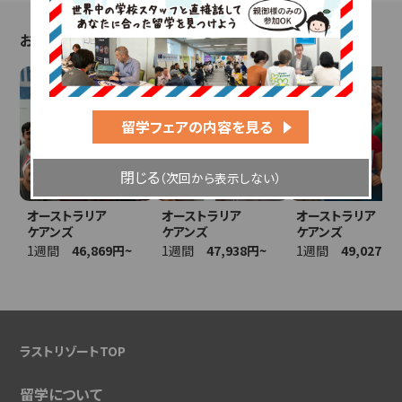
おすすめ語学学校
留学フェアの内容を見る
閉じる
（次回から表示しない）
オーストラリア
オーストラリア
オーストラリア
ケアンズ
ケアンズ
ケアンズ
1週間
46,869円~
1週間
47,938円~
1週間
49,027円~
ラストリゾートTOP
留学について