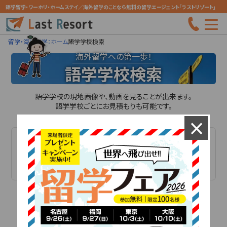
語学留学・ワーホリ・ホームステイ／海外留学のことなら無料の留学エージェント「ラストリゾート」
留学・海外留学：ホーム
語学学校検索
海外留学への第一歩！
語学学校検索
語学学校の現地画像や、動画を見ることが出来ます。
語学学校ごとにお見積もりも可能です。
×
国
都市
必須
必須
検索