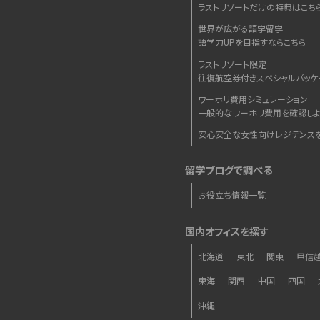
ラストリゾートだけの特典はこち
世界が広がる語学留学
語学力UPを目指すならこちら
ラストリゾート限定
往復航空券付きスペシャルパッケ
ワーホリ費用シミュレーション
一般的なワーホリ費用を確認しよ
安心安全な女性向けレジデンス
留学ブログで調べる
お役立ち情報一覧
国内オフィスを探す
北海道
東北
関東
甲信
東海
関西
中国
四国
沖縄