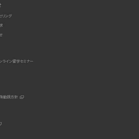
せ
セリング
求
せ
ー
ンライン留学セミナー
険勧誘方針