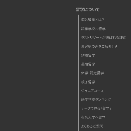
留学について
海外留学とは？
語学学校へ留学
ラストリゾートが選ばれる理由
お客様の声をご紹介！
短期留学
長期留学
休学・認定留学
親子留学
ジュニアコース
語学学校ランキング
データで見る「留学」
有名大学へ留学
よくあるご質問