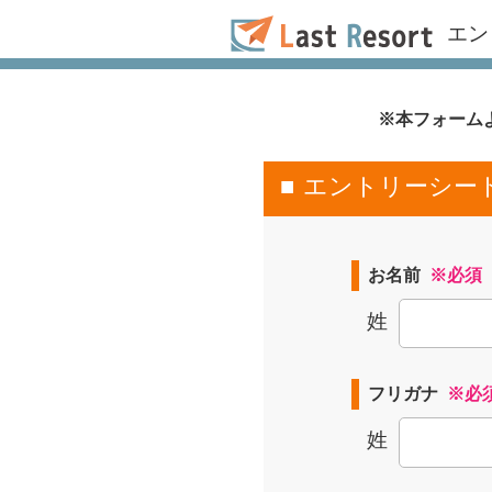
エン
※本フォーム
エントリーシー
お名前
※必須
姓
フリガナ
※必
姓