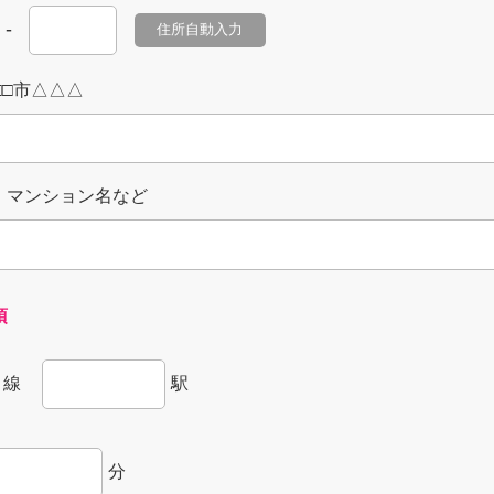
-
住所自動入力
□□市△△△
・マンション名など
須
線
駅
分