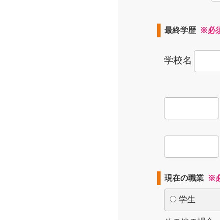
最終学歴
※必
学校名
現在の職業
※
学生