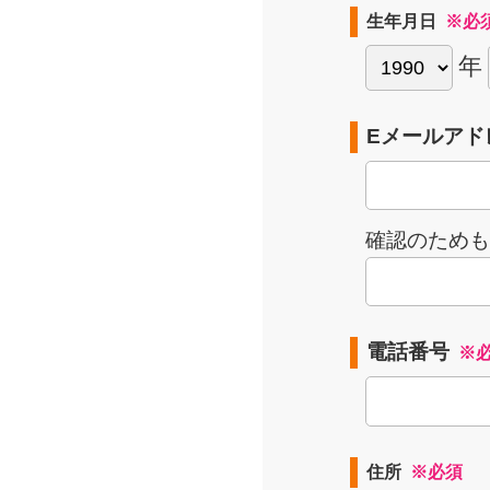
生年月日
※必
年
Eメールアド
確認のためも
電話番号
※
住所
※必須