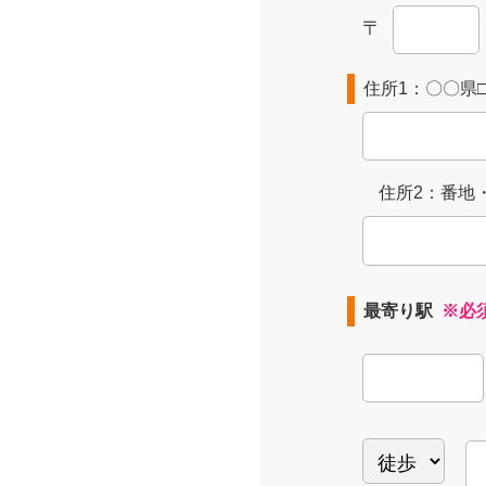
〒
住所1：〇〇県
住所2：番地
最寄り駅
※必