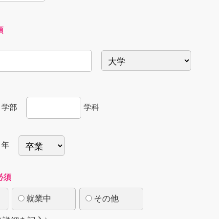
須
学部
学科
年
必須
就業中
その他