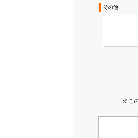
その他
※こ